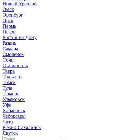
Новый Уренгой
Омск
Оренбург
Орск
Пермь
Псков
Ростов-на-Дону
Рязань
Самара
Смоленск
Сочи
Ставрополь
Тверь
Тольятти
Томск
Тула
Тюмень
Ульяновск
Уфа
Хабаровск
Чебоксары
Чита
Южно-Сахалинск
Якутск