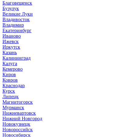
Благовещенск
Бузулук
Великие Луки
Владивосток
Владимир
Екатеринбург
Иваново
Ижевск
Иркутск
Казань
Калининград
Калуга
Кемерово
Киров
Ковров
Краснодар
Курск
Липецк
Магнитогорск
Мурманск
Нижневартовск
Нижний Новгород
Новокузнецк
Новороссийск
Новосибирск