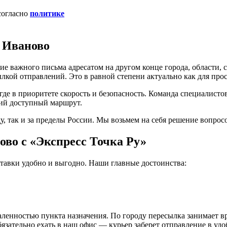
согласно
политике
в Иваново
ие важного письма адресатом на другом конце города, области, 
кой отправлений. Это в равной степени актуально как для прос
 где в приоритете скорость и безопасность. Команда специалист
ий доступный маршрут.
у, так и за пределы России. Мы возьмем на себя решение вопро
ово с «Экспресс Точка Ру»
авки удобно и выгодно. Наши главные достоинства:
ленностью пункта назначения. По городу пересылка занимает вр
язательно ехать в наш офис — курьер заберет отправление в уд