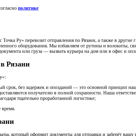
согласно
политике
 Точка Ру» перевозит отправления по Рязани, а также в другие 
енного оборудования. Мы избавляем от рутины и волокиты, свя
 документа или груза — вызвать курьера на дом или в офис и оп
 в Рязани
у»:
ый срок, без задержек и опозданий — это основной принцип на
оставляются получателю в полной сохранности. Наша ответствен
лагодаря тщательно проработанной логистике;
 время.
зани
урьера, который оформит документы для отправки и заберёт ваш