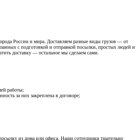
города России и мира. Доставляем разные виды грузов — от
занных с подготовкой и отправкой посылки, простых людей и
латить доставку — остальное мы сделаем сами.
шей работы;
ность за них закреплена в договоре;
у посылку из дома или офиса. Наши сотрудники тщательно