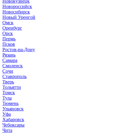
Новокузнецк
Новороссийск
Новосибирск
Новый Уренгой
Омск
Оренбург
Орск
Пермь
Псков
Ростов-на-Дону
Рязань
Самара
Смоленск
Сочи
Ставрополь
Тверь
Тольятти
Томск
Тула
Тюмень
Ульяновск
Уфа
Хабаровск
Чебоксары
Чита