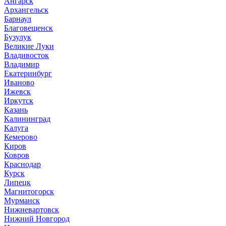
Ангарск
Архангельск
Барнаул
Благовещенск
Бузулук
Великие Луки
Владивосток
Владимир
Екатеринбург
Иваново
Ижевск
Иркутск
Казань
Калининград
Калуга
Кемерово
Киров
Ковров
Краснодар
Курск
Липецк
Магнитогорск
Мурманск
Нижневартовск
Нижний Новгород