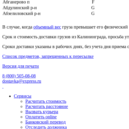
Абганерово п
F
Абдулинский р-н
G
Абзелиловский р-н
G
Абинский р-н
F
Абрамиха (Смольковский с/
В случае, когда
объемный вес
груза превышает его физический 
H
с) д
Абросиха (Кумохинский с/
Срок и стоимость доставки грузов из Калининграда, просьба ут
H
с) д
Сроки доставки указаны в рабочих днях, без учета дня приема 
Авдеево (Кумохинский с/с)
H
д
Список предметов, запрещенных к пересылке
Авиация х
F
Авилов х
F
Версия для печати
Агаповский р-н
G
Агаренский п
F
8 (800) 505-08-08
Агидель г
G
dostavka@express.ru
Аглос п
F
Агой с
F
Сервисы
Агрызский р-н
G
Расчитать стоимость
Агуй-Шапсуг аул
F
Расчитать расстояние
Агульский р-н
G
Вызвать курьера
Адагум х
F
Оплатить online
Адамовский р-н
G
Банковский перевод
Адлер г
D
Отследить должника