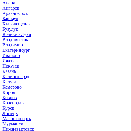
Анапа
Ангарск
Архангельск
Барнаул
Благовещенск
Бузулук
Великие Луки
Владивосток
Владимир
Екатеринбург
Иваново
Ижевск
Иркутск
Казань
Калининград
Калуга
Кемерово
Киров
Ковров
Краснодар
Курск
Липецк
Магнитогорск
Мурманск
Нижневартовск