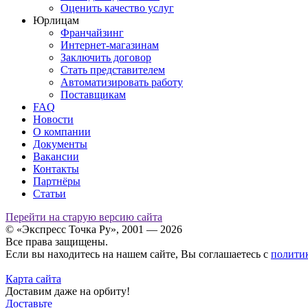
Оценить качество услуг
Адыге-Хабльский р-н
G
Юрлицам
Адыгейск г
C
Франчайзинг
Азнакаевский р-н
G
Интернет-магазинам
Азов г
D
Заключить договор
Азовская ст-ца
F
Стать представителем
Азовский Немецкий
Автоматизировать работу
H
Национальный р-н
Поставщикам
Акбулакский р-н
G
FAQ
Аккерменка х
F
Новости
Аксай г
C
О компании
Документы
Аксенов х
F
Вакансии
Аксеново (Смиркинский с/
H
Контакты
с) д
Партнёры
Аксеново д
G
Статьи
Аксентис (Мошковский с/с)
H
п
Перейти на старую версию сайта
Аксентьево д
F
© «Экспресс Точка Ру», 2001 — 2026
Аксубаевский р-н
G
Все права защищены.
Актанышский р-н
G
Если вы находитесь на нашем сайте, Вы соглашаетесь с
полити
Акушинский р-н
G
Карта сайта
Акшинский р-н
H
Доставим даже на орбиту!
Доставьте