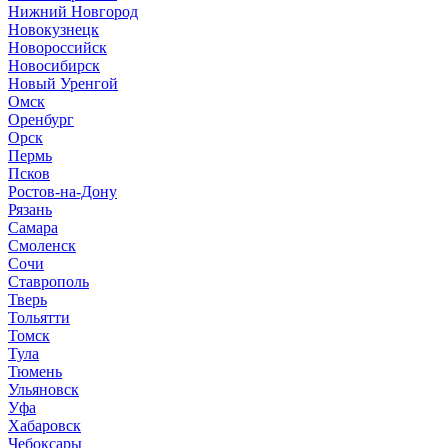
Нижний Новгород
Новокузнецк
Новороссийск
Новосибирск
Новый Уренгой
Омск
Оренбург
Орск
Пермь
Псков
Ростов-на-Дону
Рязань
Самара
Смоленск
Сочи
Ставрополь
Тверь
Тольятти
Томск
Тула
Тюмень
Ульяновск
Уфа
Хабаровск
Чебоксары