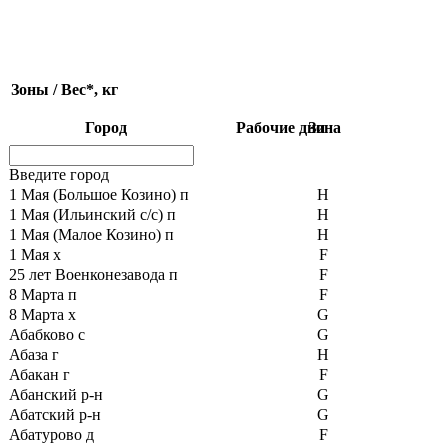
Зоны / Вес*, кг
Город
Рабочие дни
Зона
Введите город
1 Мая (Большое Козино) п
H
1 Мая (Ильинский с/с) п
H
1 Мая (Малое Козино) п
H
1 Мая х
F
25 лет Военконезавода п
F
8 Марта п
F
8 Марта х
G
Абабково с
G
Абаза г
H
Абакан г
F
Абанский р-н
G
Абатский р-н
G
Абатурово д
F