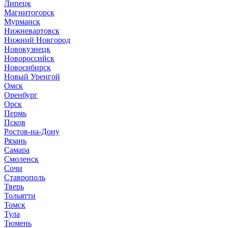
Липецк
Магнитогорск
Мурманск
Нижневартовск
Нижний Новгород
Новокузнецк
Новороссийск
Новосибирск
Новый Уренгой
Омск
Оренбург
Орск
Пермь
Псков
Ростов-на-Дону
Рязань
Самара
Смоленск
Сочи
Ставрополь
Тверь
Тольятти
Томск
Тула
Тюмень