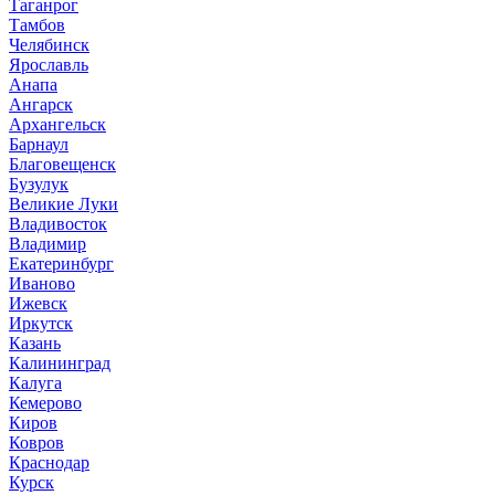
Таганрог
Тамбов
Челябинск
Ярославль
Анапа
Ангарск
Архангельск
Барнаул
Благовещенск
Бузулук
Великие Луки
Владивосток
Владимир
Екатеринбург
Иваново
Ижевск
Иркутск
Казань
Калининград
Калуга
Кемерово
Киров
Ковров
Краснодар
Курск