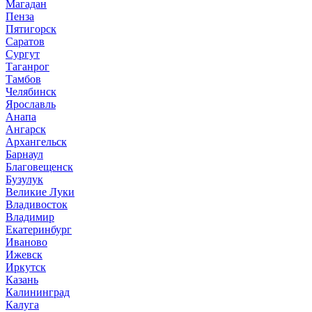
Магадан
Пенза
Пятигорск
Саратов
Сургут
Таганрог
Тамбов
Челябинск
Ярославль
Анапа
Ангарск
Архангельск
Барнаул
Благовещенск
Бузулук
Великие Луки
Владивосток
Владимир
Екатеринбург
Иваново
Ижевск
Иркутск
Казань
Калининград
Калуга