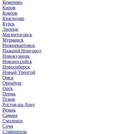
Кемерово
Киров
Ковров
Краснодар
Курск
Липецк
Магнитогорск
Мурманск
Нижневартовск
Нижний Новгород
Новокузнецк
Новороссийск
Новосибирск
Новый Уренгой
Омск
Оренбург
Орск
Пермь
Псков
Ростов-на-Дону
Рязань
Самара
Смоленск
Сочи
Ставрополь