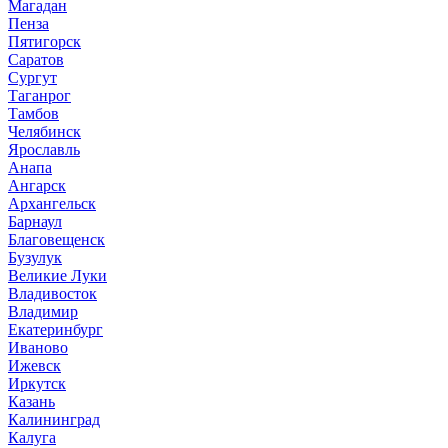
Магадан
Пенза
Пятигорск
Саратов
Сургут
Таганрог
Тамбов
Челябинск
Ярославль
Анапа
Ангарск
Архангельск
Барнаул
Благовещенск
Бузулук
Великие Луки
Владивосток
Владимир
Екатеринбург
Иваново
Ижевск
Иркутск
Казань
Калининград
Калуга