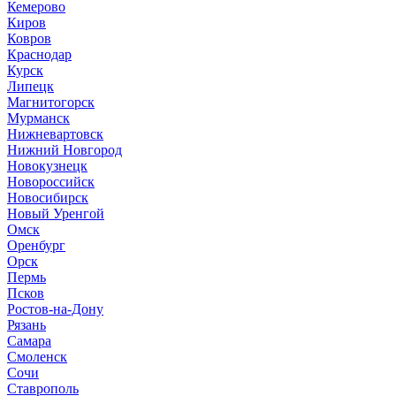
Кемерово
Киров
Ковров
Краснодар
Курск
Липецк
Магнитогорск
Мурманск
Нижневартовск
Нижний Новгород
Новокузнецк
Новороссийск
Новосибирск
Новый Уренгой
Омск
Оренбург
Орск
Пермь
Псков
Ростов-на-Дону
Рязань
Самара
Смоленск
Сочи
Ставрополь