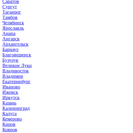
Саратов
Сургут
Таганрог
Тамбов
Челябинск
Ярославль
Анапа
Ангарск
Архангельск
Барнаул
Благовещенск
Бузулук
Великие Луки
Владивосток
Владимир
Екатеринбург
Иваново
Ижевск
Иркутск
Казань
Калининград
Калуга
Кемерово
Киров
Ковров