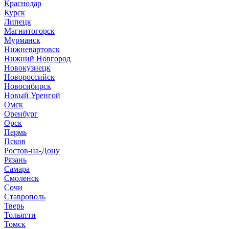
Краснодар
Курск
Липецк
Магнитогорск
Мурманск
Нижневартовск
Нижний Новгород
Новокузнецк
Новороссийск
Новосибирск
Новый Уренгой
Омск
Оренбург
Орск
Пермь
Псков
Ростов-на-Дону
Рязань
Самара
Смоленск
Сочи
Ставрополь
Тверь
Тольятти
Томск