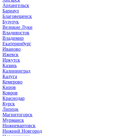
Архангельск
Барнаул
Благовещенск
Бузулук
Великие Луки
Владивосток
Владимир
Екатеринбург
Иваново
Ижевск
Иркутск
Казань
Калининград
Калуга
Кемерово
Киров
Ковров
Краснодар
Курск
Липецк
Магнитогорск
Мурманск
Нижневартовск
Нижний Новгород