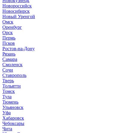
Новокузнецк
Новороссийск
Новосибирск
Новый Уренгой
Омск
Оренбург
Орск
Пермь
Псков
Ростов-на-Дону
Рязань
Самара
Смоленск
Сочи
Ставрополь
Тверь
Тольятти
Томск
Тула
Тюмень
Ульяновск
Уфа
Хабаровск
Чебоксары
Чита