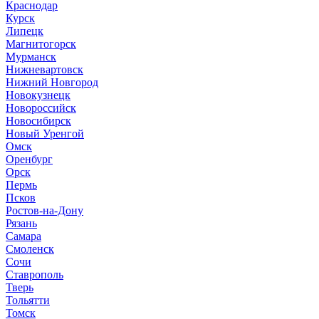
Краснодар
Курск
Липецк
Магнитогорск
Мурманск
Нижневартовск
Нижний Новгород
Новокузнецк
Новороссийск
Новосибирск
Новый Уренгой
Омск
Оренбург
Орск
Пермь
Псков
Ростов-на-Дону
Рязань
Самара
Смоленск
Сочи
Ставрополь
Тверь
Тольятти
Томск