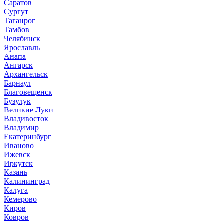
Саратов
Сургут
Таганрог
Тамбов
Челябинск
Ярославль
Анапа
Ангарск
Архангельск
Барнаул
Благовещенск
Бузулук
Великие Луки
Владивосток
Владимир
Екатеринбург
Иваново
Ижевск
Иркутск
Казань
Калининград
Калуга
Кемерово
Киров
Ковров