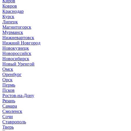
Киров
Ковров
Краснодар
Курск
Липецк
Магнитогорск
Мурманск
Нижневартовск
Нижний Новгород
Новокузнецк
Новороссийск
Новосибирск
Новый Уренгой
Омск
Оренбург
Орск
Пермь
Псков
Ростов-на-Дону
Рязань
Самара
Смоленск
Сочи
Ставрополь
Тверь