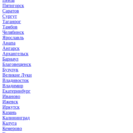
Пенза
Пятигорск
Саратов
Сургут
Таганрог
Тамбов
Челябинск
Ярославль
Анапа
Ангарск
Архангельск
Барнаул
Благовещенск
Бузулук
Великие Луки
Владивосток
Владимир
Екатеринбург
Иваново
Ижевск
Иркутск
Казань
Калининград
Калуга
Кемерово