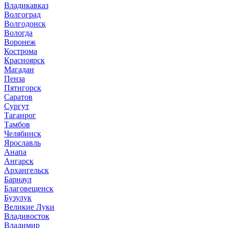
Владикавказ
Волгоград
Волгодонск
Вологда
Воронеж
Кострома
Красноярск
Магадан
Пенза
Пятигорск
Саратов
Сургут
Таганрог
Тамбов
Челябинск
Ярославль
Анапа
Ангарск
Архангельск
Барнаул
Благовещенск
Бузулук
Великие Луки
Владивосток
Владимир