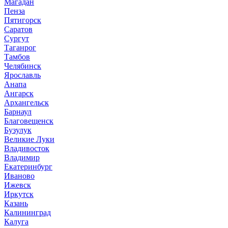
Магадан
Пенза
Пятигорск
Саратов
Сургут
Таганрог
Тамбов
Челябинск
Ярославль
Анапа
Ангарск
Архангельск
Барнаул
Благовещенск
Бузулук
Великие Луки
Владивосток
Владимир
Екатеринбург
Иваново
Ижевск
Иркутск
Казань
Калининград
Калуга