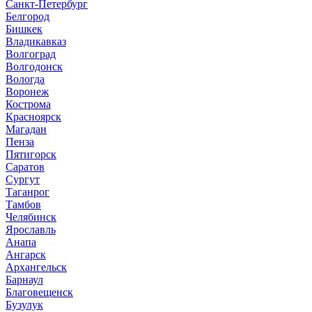
Санкт-Петербург
Белгород
Бишкек
Владикавказ
Волгоград
Волгодонск
Вологда
Воронеж
Кострома
Красноярск
Магадан
Пенза
Пятигорск
Саратов
Сургут
Таганрог
Тамбов
Челябинск
Ярославль
Анапа
Ангарск
Архангельск
Барнаул
Благовещенск
Бузулук