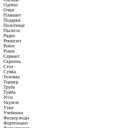
Одеяло
Очки
Планшет
Подарки
Полотенце
Пылесос
Радио
Реквизит
Робот
Рояль
Сервант
Скрипка
Стол
Сумка
Тележка
Торшер
Труба
Тумба
Угги
Укулеле
Утюг
Учебники
Фильтр воды
Фортепиано