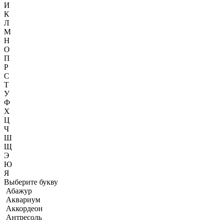
И
К
Л
М
Н
О
П
Р
С
Т
У
Ф
Х
Ц
Ч
Ш
Щ
Э
Ю
Я
Выберите букву
Абажур
Аквариум
Аккордеон
Антресоль