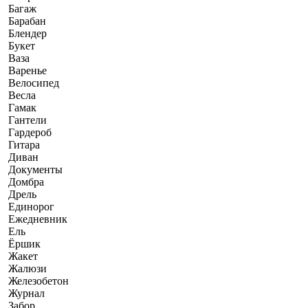
Багаж
Барабан
Блендер
Букет
Ваза
Варенье
Велосипед
Весла
Гамак
Гантели
Гардероб
Гитара
Диван
Документы
Домбра
Дрель
Единорог
Ежедневник
Ель
Ёршик
Жакет
Жалюзи
Железобетон
Журнал
Забор