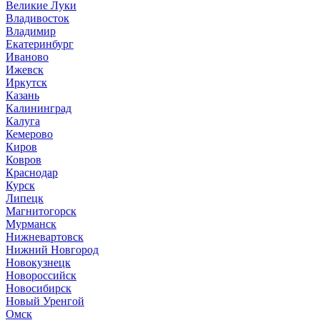
Великие Луки
Владивосток
Владимир
Екатеринбург
Иваново
Ижевск
Иркутск
Казань
Калининград
Калуга
Кемерово
Киров
Ковров
Краснодар
Курск
Липецк
Магнитогорск
Мурманск
Нижневартовск
Нижний Новгород
Новокузнецк
Новороссийск
Новосибирск
Новый Уренгой
Омск