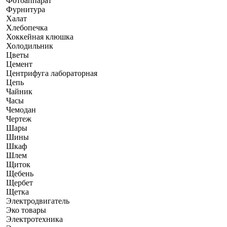
Фотоаппарат
Фурнитура
Халат
Хлебопечка
Хоккейная клюшка
Холодильник
Цветы
Цемент
Центрифуга лабораторная
Цепь
Чайник
Часы
Чемодан
Чертеж
Шары
Шины
Шкаф
Шлем
Щиток
Щебень
Щербет
Щетка
Электродвигатель
Эко товары
Электротехника