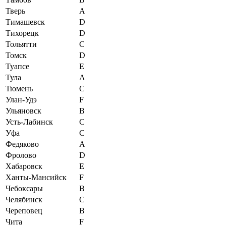
Тверь
A
Тимашевск
D
Тихорецк
D
Тольятти
C
Томск
D
Туапсе
E
Тула
A
Тюмень
C
Улан-Удэ
F
Ульяновск
B
Усть-Лабинск
C
Уфа
C
Федяково
A
Фролово
D
Хабаровск
E
Ханты-Мансийск
F
Чебоксары
B
Челябинск
C
Череповец
B
Чита
F