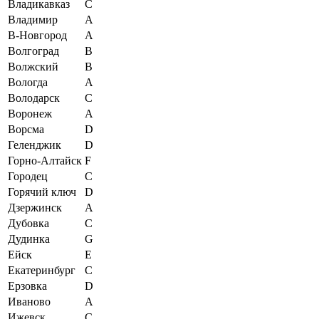
Владикавказ
C
Владимир
A
В-Новгород
A
Волгоград
B
Волжский
B
Вологда
A
Володарск
C
Воронеж
A
Ворсма
D
Геленджик
D
Горно-Алтайск
F
Городец
C
Горячий ключ
D
Дзержинск
A
Дубовка
C
Дудинка
G
Ейск
E
Екатеринбург
C
Ерзовка
D
Иваново
A
Ижевск
C