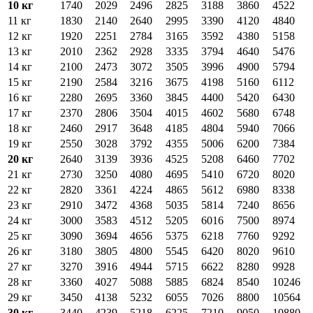
10 кг
1740
2029
2496
2825
3188
3860
4522
11 кг
1830
2140
2640
2995
3390
4120
4840
12 кг
1920
2251
2784
3165
3592
4380
5158
13 кг
2010
2362
2928
3335
3794
4640
5476
14 кг
2100
2473
3072
3505
3996
4900
5794
15 кг
2190
2584
3216
3675
4198
5160
6112
16 кг
2280
2695
3360
3845
4400
5420
6430
17 кг
2370
2806
3504
4015
4602
5680
6748
18 кг
2460
2917
3648
4185
4804
5940
7066
19 кг
2550
3028
3792
4355
5006
6200
7384
20 кг
2640
3139
3936
4525
5208
6460
7702
21 кг
2730
3250
4080
4695
5410
6720
8020
22 кг
2820
3361
4224
4865
5612
6980
8338
23 кг
2910
3472
4368
5035
5814
7240
8656
24 кг
3000
3583
4512
5205
6016
7500
8974
25 кг
3090
3694
4656
5375
6218
7760
9292
26 кг
3180
3805
4800
5545
6420
8020
9610
27 кг
3270
3916
4944
5715
6622
8280
9928
28 кг
3360
4027
5088
5885
6824
8540
10246
29 кг
3450
4138
5232
6055
7026
8800
10564
30 кг
3440
4239
5218
6225
7210
9050
10880