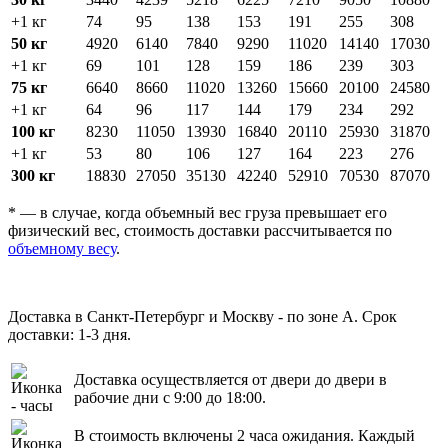
+1 кг
74
95
138
153
191
255
308
50 кг
4920
6140
7840
9290
11020
14140
17030
+1 кг
69
101
128
159
186
239
303
75 кг
6640
8660
11020
13260
15660
20100
24580
+1 кг
64
96
117
144
179
234
292
100 кг
8230
11050
13930
16840
20110
25930
31870
+1 кг
53
80
106
127
164
223
276
300 кг
18830
27050
35130
42240
52910
70530
87070
* — в случае, когда объемный вес груза превышает его
физический вес, стоимость доставки рассчитывается по
объемному весу
.
Доставка в Санкт-Петербург и Москву - по зоне A. Срок
доставки: 1-3 дня.
Доставка осуществляется от двери до двери в
рабочие дни с 9:00 до 18:00.
В стоимость включены 2 часа ожидания. Каждый