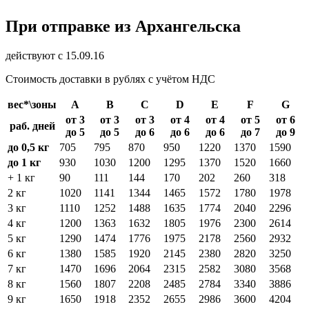
При отправке из Архангельска
действуют с 15.09.16
Стоимость доставки в рублях с учётом НДС
вес*\зоны
А
В
С
D
E
F
G
от 3
от 3
от 3
от 4
от 4
от 5
от 6
раб. дней
до 5
до 5
до 6
до 6
до 6
до 7
до 9
до 0,5 кг
705
795
870
950
1220
1370
1590
до 1 кг
930
1030
1200
1295
1370
1520
1660
+ 1 кг
90
111
144
170
202
260
318
2 кг
1020
1141
1344
1465
1572
1780
1978
3 кг
1110
1252
1488
1635
1774
2040
2296
4 кг
1200
1363
1632
1805
1976
2300
2614
5 кг
1290
1474
1776
1975
2178
2560
2932
6 кг
1380
1585
1920
2145
2380
2820
3250
7 кг
1470
1696
2064
2315
2582
3080
3568
8 кг
1560
1807
2208
2485
2784
3340
3886
9 кг
1650
1918
2352
2655
2986
3600
4204