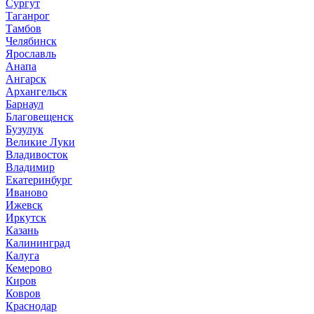
Сургут
Таганрог
Тамбов
Челябинск
Ярославль
Анапа
Ангарск
Архангельск
Барнаул
Благовещенск
Бузулук
Великие Луки
Владивосток
Владимир
Екатеринбург
Иваново
Ижевск
Иркутск
Казань
Калининград
Калуга
Кемерово
Киров
Ковров
Краснодар