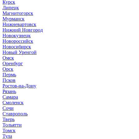
Курск
Липецк
Магнитогорск
Мурманск
Нижневартовск
Нижний Новгород
Новокузнецк
Новороссийск
Новосибирск
Новый Уренгой
Омск
Оренбург
Орск
Пермь
Псков
Ростов-на-Дону
Рязань
Самара
Смоленск
Сочи
Ставрополь
Тверь
Тольятти
Томск
Тула