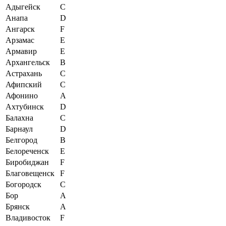
Адыгейск
C
Анапа
D
Ангарск
F
Арзамас
E
Армавир
E
Архангельск
B
Астрахань
C
Афипский
C
Афонино
A
Ахтубинск
D
Балахна
C
Барнаул
D
Белгород
B
Белореченск
E
Биробиджан
F
Благовещенск
F
Богородск
C
Бор
A
Брянск
A
Владивосток
F