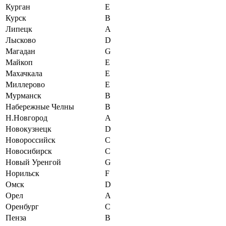
Курган
E
Курск
B
Липецк
A
Лысково
D
Магадан
G
Майкоп
E
Махачкала
E
Миллерово
E
Мурманск
B
Набережные Челны
B
Н.Новгород
A
Новокузнецк
D
Новороссийск
C
Новосибирск
С
Новый Уренгой
G
Норильск
F
Омск
D
Орел
A
Оренбург
С
Пенза
B