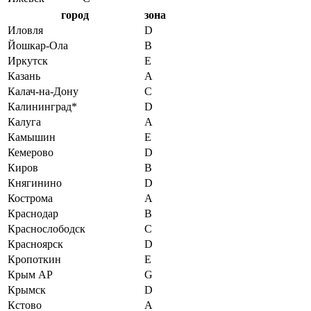
город
зона
Иловля
D
Йошкар-Ола
B
Иркутск
E
Казань
A
Калач-на-Дону
C
Калининград*
D
Калуга
A
Камышин
E
Кемерово
D
Киров
B
Княгинино
D
Кострома
A
Краснодар
B
Краснослободск
C
Красноярск
D
Кропоткин
E
Крым АР
G
Крымск
D
Кстово
A