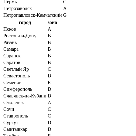
Пермь
C
Петрозаводск
A
Петропавловск-Камчатский
G
город
зона
Псков
A
Ростов-на-Дону
B
Рязань
B
Самара
B
Саранск
B
Саратов
B
Светлый Яр
C
Севастополь
D
Семенов
E
Симферополь
D
Славянск-на-Кубани
D
Смоленск
A
Сочи
C
Ставрополь
C
Сургут
D
Сыктывкар
D
Тамбов
B