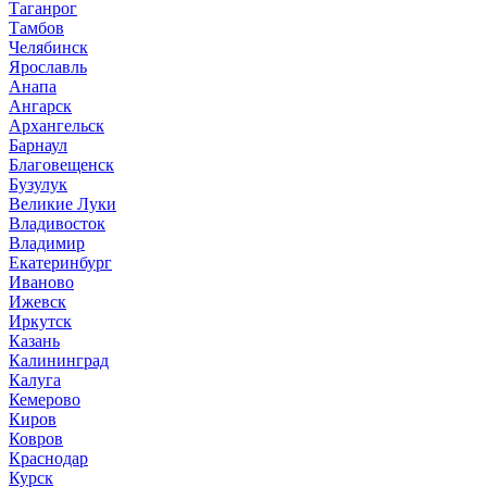
Таганрог
Тамбов
Челябинск
Ярославль
Анапа
Ангарск
Архангельск
Барнаул
Благовещенск
Бузулук
Великие Луки
Владивосток
Владимир
Екатеринбург
Иваново
Ижевск
Иркутск
Казань
Калининград
Калуга
Кемерово
Киров
Ковров
Краснодар
Курск