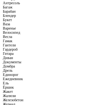
Антресоль
Багаж
Барабан
Блендер
Букет
Ваза
Варенье
Велосипед
Весла
Гамак
Гантели
Гардероб
Гитара
Диван
Документы
Домбра
Дрель
Единорог
Ежедневник
Ель
Ёршик
Жакет
Жалюзи
Железобетон
Журнал