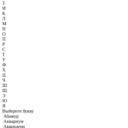
З
И
К
Л
М
Н
О
П
Р
С
Т
У
Ф
Х
Ц
Ч
Ш
Щ
Э
Ю
Я
Выберите букву
Абажур
Аквариум
Аккордеон