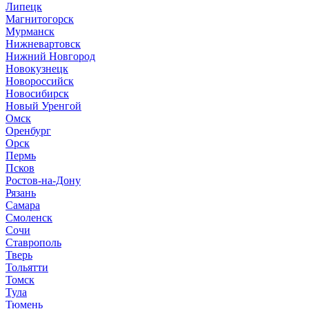
Липецк
Магнитогорск
Мурманск
Нижневартовск
Нижний Новгород
Новокузнецк
Новороссийск
Новосибирск
Новый Уренгой
Омск
Оренбург
Орск
Пермь
Псков
Ростов-на-Дону
Рязань
Самара
Смоленск
Сочи
Ставрополь
Тверь
Тольятти
Томск
Тула
Тюмень