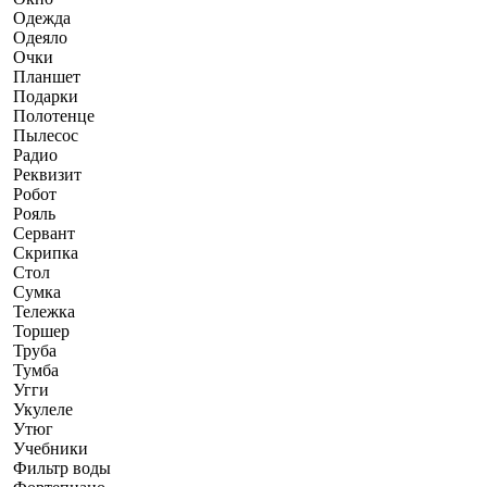
Одежда
Одеяло
Очки
Планшет
Подарки
Полотенце
Пылесос
Радио
Реквизит
Робот
Рояль
Сервант
Скрипка
Стол
Сумка
Тележка
Торшер
Труба
Тумба
Угги
Укулеле
Утюг
Учебники
Фильтр воды