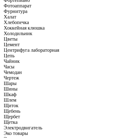
Фортепиано
Фотоаппарат
Фурнитура
Халат
Хлебопечка
Хоккейная клюшка
Холодильник
Цветы
Цемент
Центрифуга лабораторная
Цепь
Чайник
Часы
Чемодан
Чертеж
Шары
Шины
Шкаф
Шлем
Щиток
Щебень
Щербет
Щетка
Электродвигатель
Эко товары