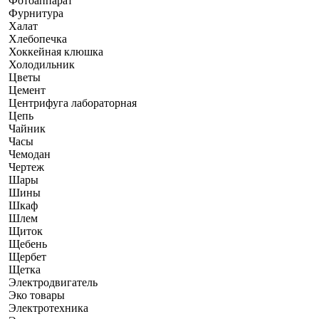
Фотоаппарат
Фурнитура
Халат
Хлебопечка
Хоккейная клюшка
Холодильник
Цветы
Цемент
Центрифуга лабораторная
Цепь
Чайник
Часы
Чемодан
Чертеж
Шары
Шины
Шкаф
Шлем
Щиток
Щебень
Щербет
Щетка
Электродвигатель
Эко товары
Электротехника