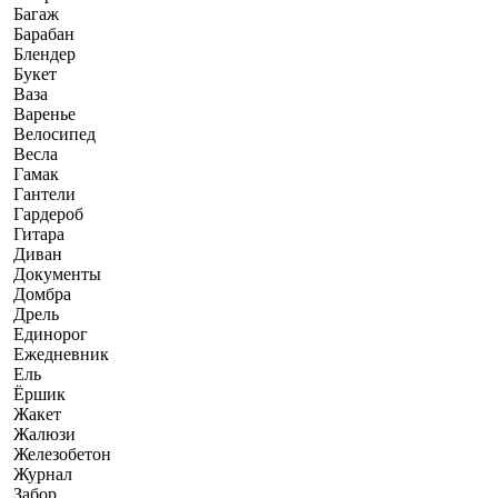
Багаж
Барабан
Блендер
Букет
Ваза
Варенье
Велосипед
Весла
Гамак
Гантели
Гардероб
Гитара
Диван
Документы
Домбра
Дрель
Единорог
Ежедневник
Ель
Ёршик
Жакет
Жалюзи
Железобетон
Журнал
Забор