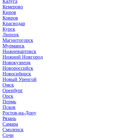
Калуга
Кемерово
Киров
Ковров
Краснодар
Курск
Липецк
Магнитогорск
Мурманск
Нижневартовск
Нижний Новгород
Новокузнецк
Новороссийск
Новосибирск
Новый Уренгой
Омск
Оренбург
Орск
Пермь
Псков
Ростов-на-Дону
Рязань
Самара
Смоленск
Сочи