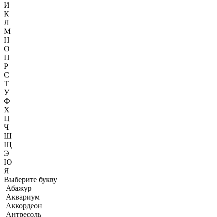
И
К
Л
М
Н
О
П
Р
С
Т
У
Ф
Х
Ц
Ч
Ш
Щ
Э
Ю
Я
Выберите букву
Абажур
Аквариум
Аккордеон
Антресоль