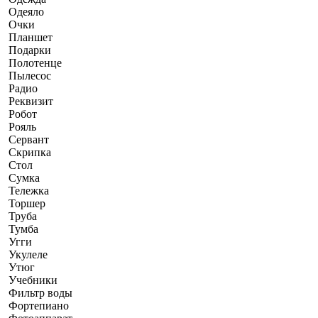
Одеяло
Очки
Планшет
Подарки
Полотенце
Пылесос
Радио
Реквизит
Робот
Рояль
Сервант
Скрипка
Стол
Сумка
Тележка
Торшер
Труба
Тумба
Угги
Укулеле
Утюг
Учебники
Фильтр воды
Фортепиано