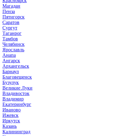
Красноярск
Магадан
Пенза
Пятигорск
Саратов
Сургут
Таганрог
Тамбов
Челябинск
Ярославль
Анапа
Ангарск
Архангельск
Барнаул
Благовещенск
Бузулук
Великие Луки
Владивосток
Владимир
Екатеринбург
Иваново
Ижевск
Иркутск
Казань
Калининград