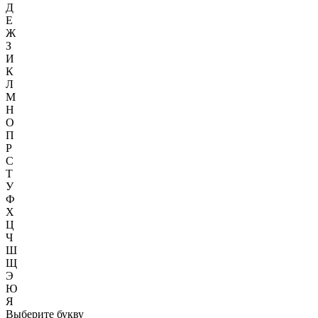
Д
Е
Ж
З
И
К
Л
М
Н
О
П
Р
С
Т
У
Ф
Х
Ц
Ч
Ш
Щ
Э
Ю
Я
Выберите букву