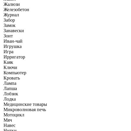
Жалюзи
Железобетон
Журнал
Забор
Замок
Занавески
Зонт
Иван-чай
Игрушка
Игра
Ирригатор
Каяк
Ключи
Компьютер
Кровать
Лампа
Лапша
Лобзик
Лодка
Медицинские товары
Микроволновая печь
Мотоцикл
Мяч
Навес
Нитки