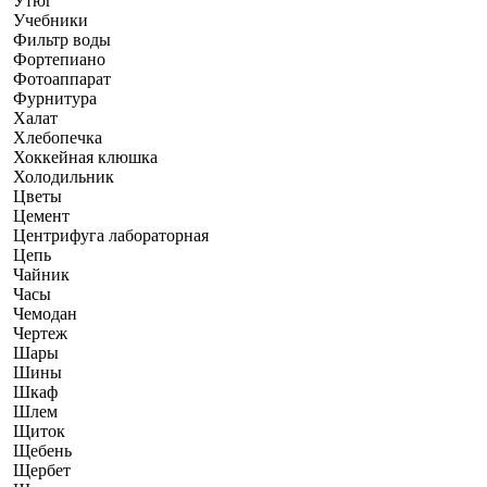
Утюг
Учебники
Фильтр воды
Фортепиано
Фотоаппарат
Фурнитура
Халат
Хлебопечка
Хоккейная клюшка
Холодильник
Цветы
Цемент
Центрифуга лабораторная
Цепь
Чайник
Часы
Чемодан
Чертеж
Шары
Шины
Шкаф
Шлем
Щиток
Щебень
Щербет