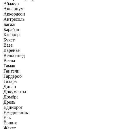
Абажур
Аквариум
Аккордеон
Антресоль
Багаж
Барабан
Блендер
Букет
Ваза
Варенье
Велосипед
Весла
Гамак
Гантели
Гардероб
Гитара
Диван
Документы
Домбра
Дрель
Единорог
Ежедневник
Ель
Ёршик
Жакет