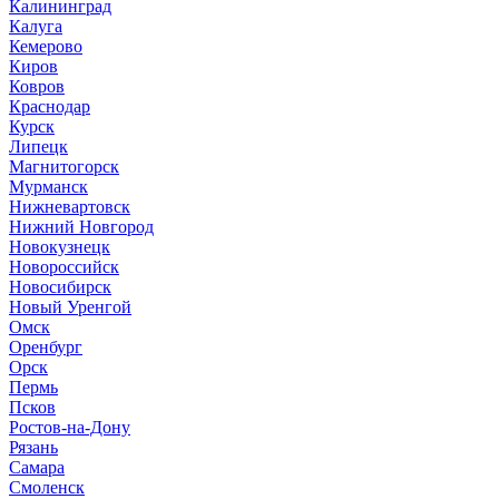
Калининград
Калуга
Кемерово
Киров
Ковров
Краснодар
Курск
Липецк
Магнитогорск
Мурманск
Нижневартовск
Нижний Новгород
Новокузнецк
Новороссийск
Новосибирск
Новый Уренгой
Омск
Оренбург
Орск
Пермь
Псков
Ростов-на-Дону
Рязань
Самара
Смоленск