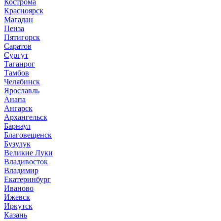
Кострома
Красноярск
Магадан
Пенза
Пятигорск
Саратов
Сургут
Таганрог
Тамбов
Челябинск
Ярославль
Анапа
Ангарск
Архангельск
Барнаул
Благовещенск
Бузулук
Великие Луки
Владивосток
Владимир
Екатеринбург
Иваново
Ижевск
Иркутск
Казань