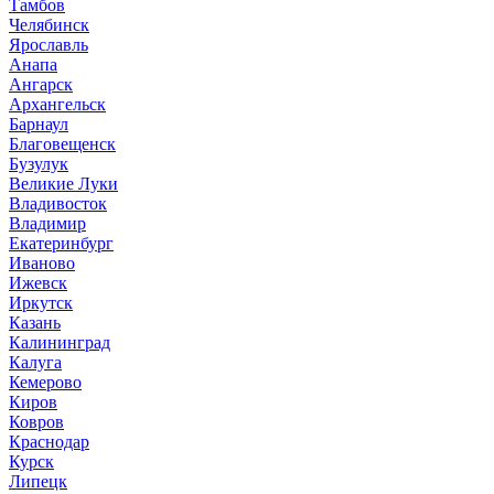
Тамбов
Челябинск
Ярославль
Анапа
Ангарск
Архангельск
Барнаул
Благовещенск
Бузулук
Великие Луки
Владивосток
Владимир
Екатеринбург
Иваново
Ижевск
Иркутск
Казань
Калининград
Калуга
Кемерово
Киров
Ковров
Краснодар
Курск
Липецк