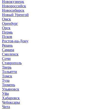
Новокузнецк
Новороссийск
Новосибирск
Новый Уренгой
Омск
Оренбург
Орск
Пермь
Псков
Ростов-на-Дону
Рязань
Самара
Смоленск
Сочи
Ставрополь
Тверь
Тольятти
Томск
Тула
Тюмень
Ульяновск
Уфа
Хабаровск
Чебоксары
Чита