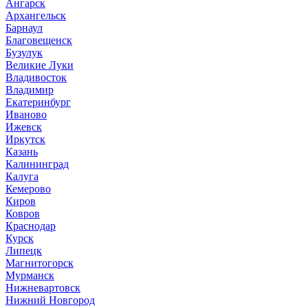
Ангарск
Архангельск
Барнаул
Благовещенск
Бузулук
Великие Луки
Владивосток
Владимир
Екатеринбург
Иваново
Ижевск
Иркутск
Казань
Калининград
Калуга
Кемерово
Киров
Ковров
Краснодар
Курск
Липецк
Магнитогорск
Мурманск
Нижневартовск
Нижний Новгород