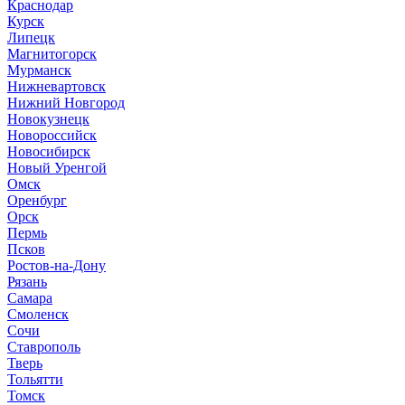
Краснодар
Курск
Липецк
Магнитогорск
Мурманск
Нижневартовск
Нижний Новгород
Новокузнецк
Новороссийск
Новосибирск
Новый Уренгой
Омск
Оренбург
Орск
Пермь
Псков
Ростов-на-Дону
Рязань
Самара
Смоленск
Сочи
Ставрополь
Тверь
Тольятти
Томск