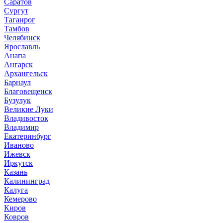
Саратов
Сургут
Таганрог
Тамбов
Челябинск
Ярославль
Анапа
Ангарск
Архангельск
Барнаул
Благовещенск
Бузулук
Великие Луки
Владивосток
Владимир
Екатеринбург
Иваново
Ижевск
Иркутск
Казань
Калининград
Калуга
Кемерово
Киров
Ковров