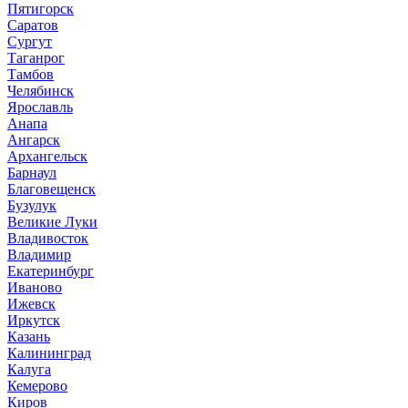
Пятигорск
Саратов
Сургут
Таганрог
Тамбов
Челябинск
Ярославль
Анапа
Ангарск
Архангельск
Барнаул
Благовещенск
Бузулук
Великие Луки
Владивосток
Владимир
Екатеринбург
Иваново
Ижевск
Иркутск
Казань
Калининград
Калуга
Кемерово
Киров