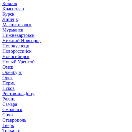
Ковров
Краснодар
Курск
Липецк
Магнитогорск
Мурманск
Нижневартовск
Нижний Новгород
Новокузнецк
Новороссийск
Новосибирск
Новый Уренгой
Омск
Оренбург
Орск
Пермь
Псков
Ростов-на-Дону
Рязань
Самара
Смоленск
Сочи
Ставрополь
Тверь
Тольятти