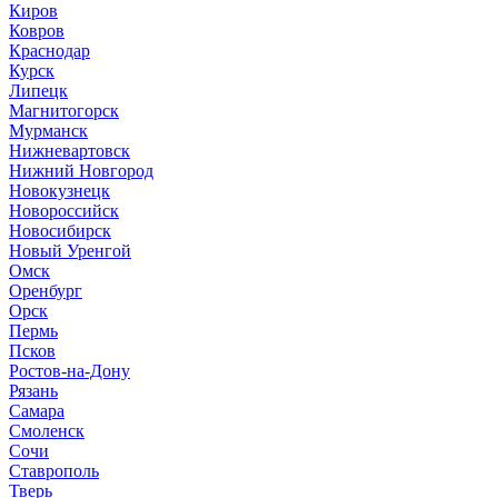
Киров
Ковров
Краснодар
Курск
Липецк
Магнитогорск
Мурманск
Нижневартовск
Нижний Новгород
Новокузнецк
Новороссийск
Новосибирск
Новый Уренгой
Омск
Оренбург
Орск
Пермь
Псков
Ростов-на-Дону
Рязань
Самара
Смоленск
Сочи
Ставрополь
Тверь