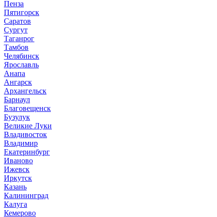
Пенза
Пятигорск
Саратов
Сургут
Таганрог
Тамбов
Челябинск
Ярославль
Анапа
Ангарск
Архангельск
Барнаул
Благовещенск
Бузулук
Великие Луки
Владивосток
Владимир
Екатеринбург
Иваново
Ижевск
Иркутск
Казань
Калининград
Калуга
Кемерово