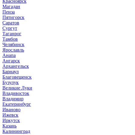
Красноярск
Магадан
Пенза
Пятигорск
Саратов
Сургут
Таганрог
Тамбов
Челябинск
Ярославль
Анапа
Ангарск
Архангельск
Барнаул
Благовещенск
Бузулук
Великие Луки
Владивосток
Владимир
Екатеринбург
Иваново
Ижевск
Иркутск
Казань
Калининград