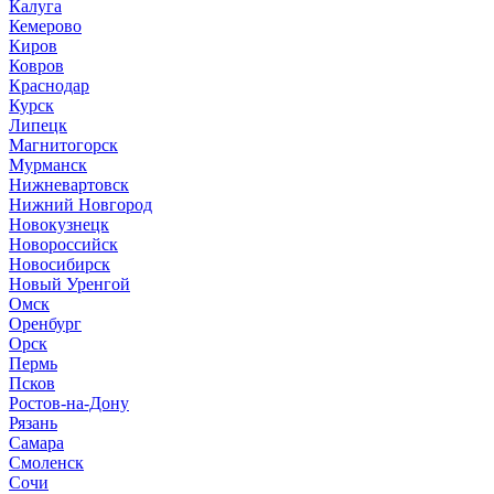
Калуга
Кемерово
Киров
Ковров
Краснодар
Курск
Липецк
Магнитогорск
Мурманск
Нижневартовск
Нижний Новгород
Новокузнецк
Новороссийск
Новосибирск
Новый Уренгой
Омск
Оренбург
Орск
Пермь
Псков
Ростов-на-Дону
Рязань
Самара
Смоленск
Сочи