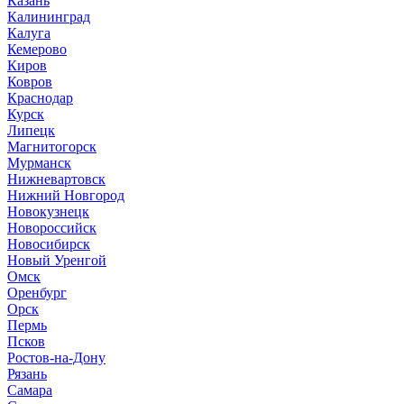
Казань
Калининград
Калуга
Кемерово
Киров
Ковров
Краснодар
Курск
Липецк
Магнитогорск
Мурманск
Нижневартовск
Нижний Новгород
Новокузнецк
Новороссийск
Новосибирск
Новый Уренгой
Омск
Оренбург
Орск
Пермь
Псков
Ростов-на-Дону
Рязань
Самара