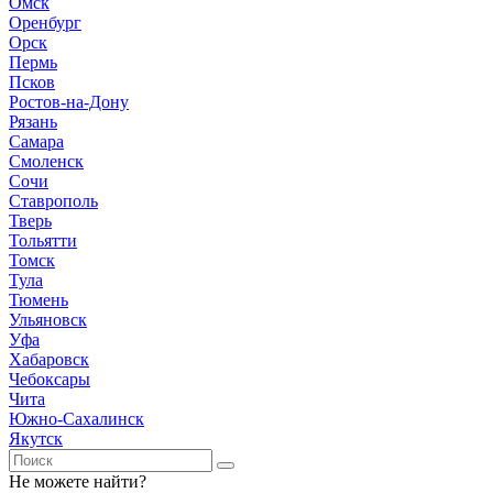
Омск
Оренбург
Орск
Пермь
Псков
Ростов-на-Дону
Рязань
Самара
Смоленск
Сочи
Ставрополь
Тверь
Тольятти
Томск
Тула
Тюмень
Ульяновск
Уфа
Хабаровск
Чебоксары
Чита
Южно-Сахалинск
Якутск
Не можете найти?