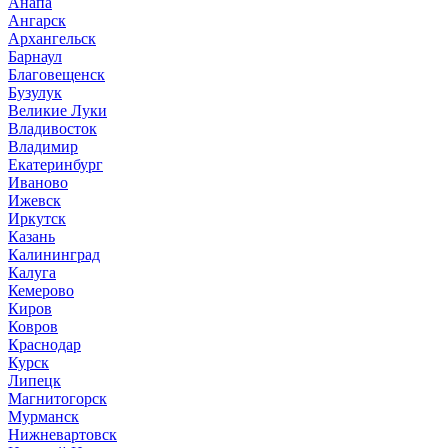
Анапа
Ангарск
Архангельск
Барнаул
Благовещенск
Бузулук
Великие Луки
Владивосток
Владимир
Екатеринбург
Иваново
Ижевск
Иркутск
Казань
Калининград
Калуга
Кемерово
Киров
Ковров
Краснодар
Курск
Липецк
Магнитогорск
Мурманск
Нижневартовск