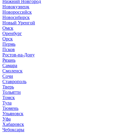
Нижний Новгород
Новокузнецк
Новороссийск
Новосибирск
Новый Уренгой
Омск
Оренбург
Орск
Пермь
Псков
Ростов-на-Дону
Рязань
Самара
Смоленск
Сочи
Ставрополь
Тверь
Тольятти
Томск
Тула
Тюмень
Ульяновск
Уфа
Хабаровск
Чебоксары