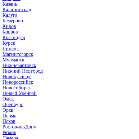
Казань
Калининград
Калуга
Кемерово
Киров
Ковров
Краснодар
Курск
Липецк
Магнитогорск
Мурманск
Нижневартовск
Нижний Новгород
Новокузнецк
Новороссийск
Новосибирск
Новый Уренгой
Омск
Оренбург
Орск
Пермь
Псков
Ростов-на-Дону
Рязань
Самара