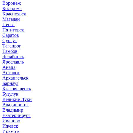
Воронеж
Кострома
Красноярск
Магадан
Пенза
Пятигорск
Саратов
Сургут
Таганрог
Тамбов
Челябинск
Ярославль
Анапа
Ангарск
Архангельск
Барнаул
Благовещенск
Бузулук
Великие Луки
Владивосток
Владимир
Екатеринбург
Иваново
Ижевск
Иркутск