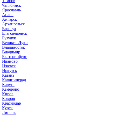
Тамбов
Челябинск
Ярославль
Анапа
Ангарск
Архангельск
Барнаул
Благовещенск
Бузулук
Великие Луки
Владивосток
Владимир
Екатеринбург
Иваново
Ижевск
Иркутск
Казань
Калининград
Калуга
Кемерово
Киров
Ковров
Краснодар
Курск
Липецк