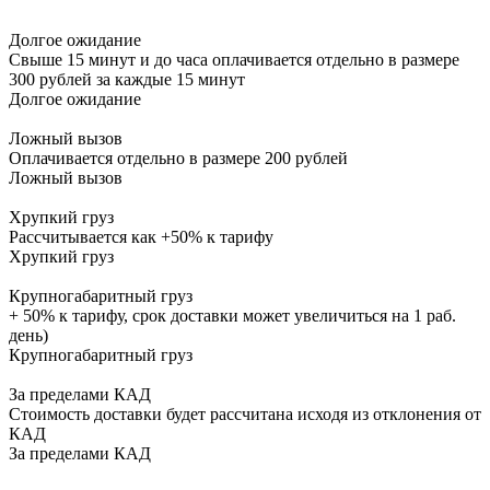
Алдан г
от 6 до 10
U
Долгое ожидание
Алейск г
от 6 до 8
K
Свыше 15 минут и до часа оплачивается отдельно в размере
Александро-Невский рп
от 4 до 6
D
300 рублей за каждые 15 минут
Александров г
от 4 до 7
D
Долгое ожидание
Александрова Коса с
от 3 до 6
Q
Александровка д
от 3 до 6
D
Ложный вызов
Александровка с
от 4 до 6
F
Оплачивается отдельно в размере 200 рублей
Александрово-Марково х
от 3 до 6
Q
Ложный вызов
Александровск г
от 3 до 6
L
Александровский Завод с
от 6 до 11
K
Хрупкий груз
Рассчитывается как +50% к тарифу
Александровское с
от 5 до 7
J
Хрупкий груз
Александровское с
от 5 до 7
J
Алексеевка с
от 5 до 6
I
Крупногабаритный груз
Алексеевка с
от 4 до 5
H
+ 50% к тарифу, срок доставки может увеличиться на 1 раб.
Алексеевка с
от 3 до 6
Q
день)
Алексеевское рп
от 6 до 8
J
Крупногабаритный груз
Алексин г
от 3 до 6
H
Алоль д
от 3 до 5
C
За пределами КАД
Алтан пгт
от 3 до 4
D
Стоимость доставки будет рассчитана исходя из отклонения от
КАД
Алушта
от 6 до 9
L
За пределами КАД
Алханай с
от 8 до 11
K
Альменево с
от 6 до 9
M