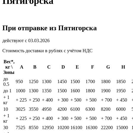
Пятигорска
При отправке из Пятигорска
действуют с 03.03.2026
Стоимость доставки в рублях с учётом НДС
Вес*,
кг \
A
B
C
D
E
F
G
H
Зоны
до
950
1250
1300
1450
1500
1700
1800
1850
0.5
до 1
1000
1300
1350
1500
1600
1800
1900
1950
+ 1
+ 225
+ 250
+ 400
+ 300
+ 500
+ 500
+ 700
+ 450
кг
10
3025
3550
4950
4200
6100
6300
8200
6000
+ 1
+ 225
+ 250
+ 400
+ 300
+ 500
+ 500
+ 700
+ 450
кг
30
7525
8550
12950
10200
16100
16300
22200
15000