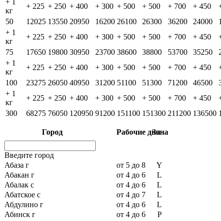
+ 1
+ 225
+ 250
+ 400
+ 300
+ 500
+ 500
+ 700
+ 450
кг
50
12025
13550
20950
16200
26100
26300
36200
24000
+ 1
+ 225
+ 250
+ 400
+ 300
+ 500
+ 500
+ 700
+ 450
кг
75
17650
19800
30950
23700
38600
38800
53700
35250
+ 1
+ 225
+ 250
+ 400
+ 300
+ 500
+ 500
+ 700
+ 450
кг
100
23275
26050
40950
31200
51100
51300
71200
46500
+ 1
+ 225
+ 250
+ 400
+ 300
+ 500
+ 500
+ 700
+ 450
кг
300
68275
76050
120950
91200
151100
151300
211200
136500
Город
Рабочие дни
Зона
Введите город
Абаза г
от 5 до 8
Y
Абакан г
от 4 до 6
L
Абалак с
от 4 до 6
L
Абатское с
от 4 до 7
L
Абдулино г
от 4 до 6
L
Абинск г
от 4 до 6
P