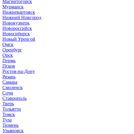
Магнитогорск
Мурманск
Нижневартовск
Нижний Новгород
Новокузнецк
Новороссийск
Новосибирск
Новый Уренгой
Омск
Оренбург
Орск
Пермь
Псков
Ростов-на-Дону
Рязань
Самара
Смоленск
Сочи
Ставрополь
Тверь
Тольятти
Томск
Тула
Тюмень
Ульяновск