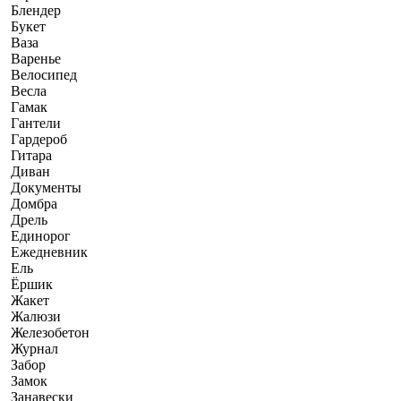
Блендер
Букет
Ваза
Варенье
Велосипед
Весла
Гамак
Гантели
Гардероб
Гитара
Диван
Документы
Домбра
Дрель
Единорог
Ежедневник
Ель
Ёршик
Жакет
Жалюзи
Железобетон
Журнал
Забор
Замок
Занавески