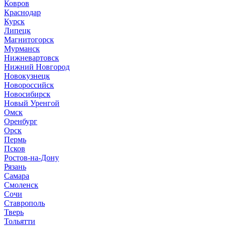
Ковров
Краснодар
Курск
Липецк
Магнитогорск
Мурманск
Нижневартовск
Нижний Новгород
Новокузнецк
Новороссийск
Новосибирск
Новый Уренгой
Омск
Оренбург
Орск
Пермь
Псков
Ростов-на-Дону
Рязань
Самара
Смоленск
Сочи
Ставрополь
Тверь
Тольятти