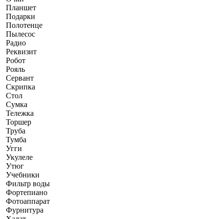
Планшет
Подарки
Полотенце
Пылесос
Радио
Реквизит
Робот
Рояль
Сервант
Скрипка
Стол
Сумка
Тележка
Торшер
Труба
Тумба
Угги
Укулеле
Утюг
Учебники
Фильтр воды
Фортепиано
Фотоаппарат
Фурнитура
Халат