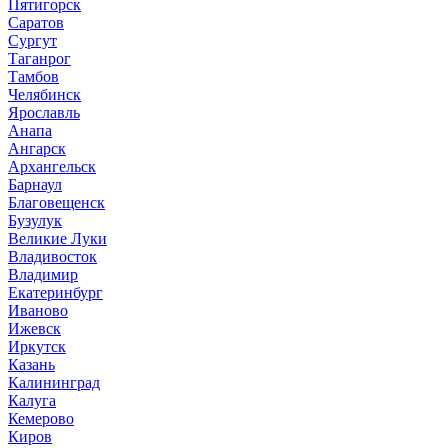
Пятигорск
Саратов
Сургут
Таганрог
Тамбов
Челябинск
Ярославль
Анапа
Ангарск
Архангельск
Барнаул
Благовещенск
Бузулук
Великие Луки
Владивосток
Владимир
Екатеринбург
Иваново
Ижевск
Иркутск
Казань
Калининград
Калуга
Кемерово
Киров