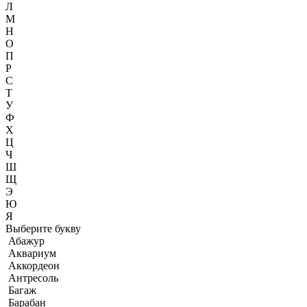
Л
М
Н
О
П
Р
С
Т
У
Ф
Х
Ц
Ч
Ш
Щ
Э
Ю
Я
Выберите букву
Абажур
Аквариум
Аккордеон
Антресоль
Багаж
Барабан