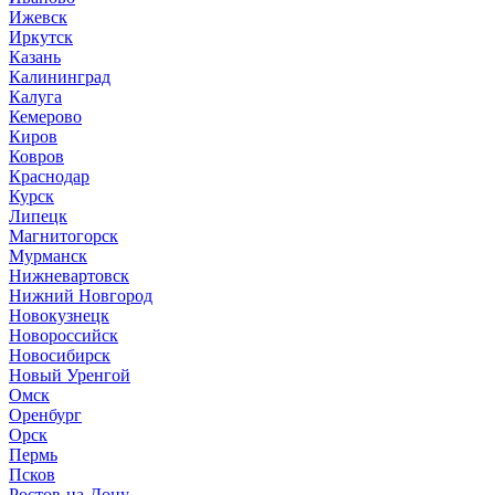
Ижевск
Иркутск
Казань
Калининград
Калуга
Кемерово
Киров
Ковров
Краснодар
Курск
Липецк
Магнитогорск
Мурманск
Нижневартовск
Нижний Новгород
Новокузнецк
Новороссийск
Новосибирск
Новый Уренгой
Омск
Оренбург
Орск
Пермь
Псков
Ростов-на-Дону