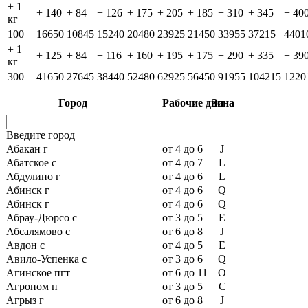
+ 1
+ 140
+ 84
+ 126
+ 175
+ 205
+ 185
+ 310
+ 345
+ 40
кг
100
16650
10845
15240
20480
23925
21450
33955
37215
4401
+ 1
+ 125
+ 84
+ 116
+ 160
+ 195
+ 175
+ 290
+ 335
+ 39
кг
300
41650
27645
38440
52480
62925
56450
91955
104215
1220
Город
Рабочие дни
Зона
Введите город
Абакан г
от 4 до 6
J
Абатское с
от 4 до 7
L
Абдулино г
от 4 до 6
L
Абинск г
от 4 до 6
Q
Абинск г
от 4 до 6
Q
Абрау-Дюрсо с
от 3 до 5
E
Абсалямово с
от 6 до 8
J
Авдон с
от 4 до 5
E
Авило-Успенка с
от 3 до 6
Q
Агинское пгт
от 6 до 11
O
Агроном п
от 3 до 5
C
Агрыз г
от 6 до 8
J