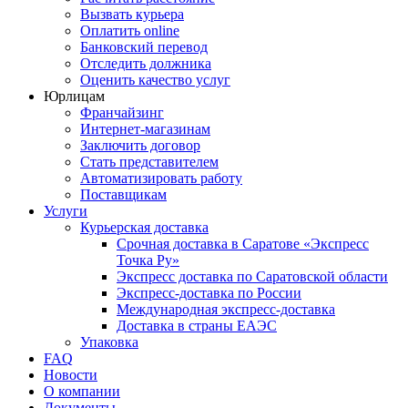
Александровское с
от 8 до 9
O
Вызвать курьера
Алексеевка с
от 5 до 7
I
Оплатить online
Алексеевка с
от 5 до 7
I
Банковский перевод
Алексеевское рп
от 6 до 8
J
Отследить должника
Алексин г
от 3 до 6
I
Оценить качество услуг
Алушта
от 6 до 9
L
Юрлицам
Алханай с
от 8 до 11
R
Франчайзинг
Альменево с
от 6 до 9
W
Интернет-магазинам
Заключить договор
Альметьевск г
от 3 до 5
D
Стать представителем
Амодово с
от 6 до 11
R
Автоматизировать работу
Амурск г
от 6 до 9
O
Поставщикам
Анапа г
от 4 до 6
Q
Услуги
Анапская ст-ца
от 4 до 8
Q
Курьерская доставка
Анастасиевская ст-ца
от 4 до 7
I
Срочная доставка в Саратове «Экспресс
Ангарск г
от 5 до 7
K
Точка Ру»
Анджиевский п
от 3 до 6
F
Экспресс доставка по Саратовской области
Андра пгт
от 7 до 10
U
Экспресс-доставка по России
Международная экспресс-доставка
Доставка в страны ЕАЭС
Упаковка
FAQ
Новости
О компании
Документы