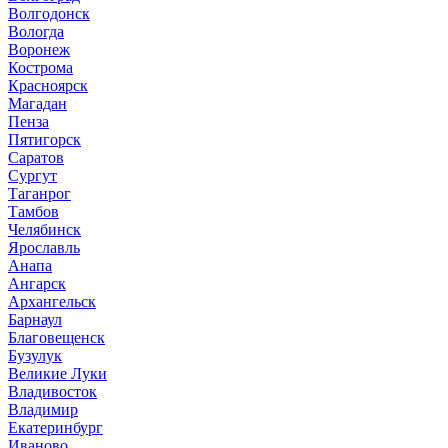
Волгодонск
Вологда
Воронеж
Кострома
Красноярск
Магадан
Пенза
Пятигорск
Саратов
Сургут
Таганрог
Тамбов
Челябинск
Ярославль
Анапа
Ангарск
Архангельск
Барнаул
Благовещенск
Бузулук
Великие Луки
Владивосток
Владимир
Екатеринбург
Иваново