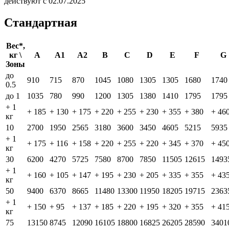
действуют с 02.07.2025
Стандартная
Вес*,
кг \
A
A1
A2
B
C
D
E
F
G
Зоны
до
910
715
870
1045
1080
1305
1305
1680
1740
0.5
до 1
1035
780
990
1200
1305
1380
1410
1795
1795
+ 1
+ 185
+ 130
+ 175
+ 220
+ 255
+ 230
+ 355
+ 380
+ 46
кг
10
2700
1950
2565
3180
3600
3450
4605
5215
5935
+ 1
+ 175
+ 116
+ 158
+ 220
+ 255
+ 220
+ 345
+ 370
+ 45
кг
30
6200
4270
5725
7580
8700
7850
11505
12615
1493
+ 1
+ 160
+ 105
+ 147
+ 195
+ 230
+ 205
+ 335
+ 355
+ 43
кг
50
9400
6370
8665
11480
13300
11950
18205
19715
2363
+ 1
+ 150
+ 95
+ 137
+ 185
+ 220
+ 195
+ 320
+ 355
+ 41
кг
75
13150
8745
12090
16105
18800
16825
26205
28590
3401