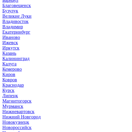
Барнаул
Благовещенск
Бузулук
Великие Луки
Владивосток
Владимир
Екатеринбург
Иваново
Ижевск
Иркутск
Казань
Калининград
Калуга
Кемерово
Киров
Ковров
Краснодар
Курск
Липецк
Магнитогорск
Мурманск
Нижневартовск
Нижний Новгород
Новокузнецк
Новороссийск