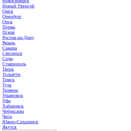
Новосибирск
Новый Уренгой
Омск
Оренбург
Орск
Пермь
Псков
Ростов-на-Дону
Рязань
Самара
Смоленск
Сочи
Ставрополь
Тверь
Тольятти
Томск
Тула
Тюмень
Ульяновск
Уфа
Хабаровск
Чебоксары
Чита
Южно-Сахалинск
Якутск