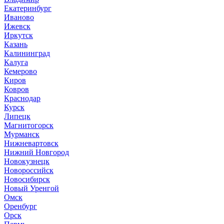
Екатеринбург
Иваново
Ижевск
Иркутск
Казань
Калининград
Калуга
Кемерово
Киров
Ковров
Краснодар
Курск
Липецк
Магнитогорск
Мурманск
Нижневартовск
Нижний Новгород
Новокузнецк
Новороссийск
Новосибирск
Новый Уренгой
Омск
Оренбург
Орск