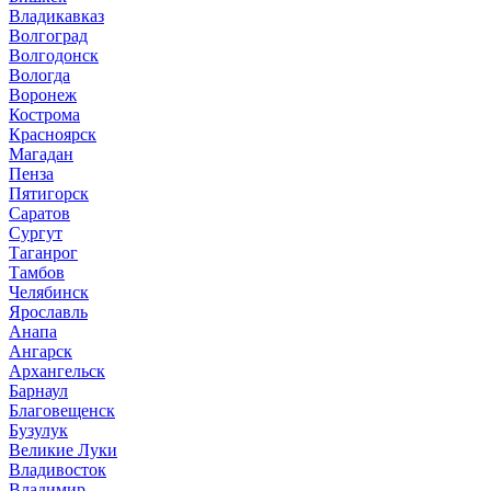
Владикавказ
Волгоград
Волгодонск
Вологда
Воронеж
Кострома
Красноярск
Магадан
Пенза
Пятигорск
Саратов
Сургут
Таганрог
Тамбов
Челябинск
Ярославль
Анапа
Ангарск
Архангельск
Барнаул
Благовещенск
Бузулук
Великие Луки
Владивосток
Владимир