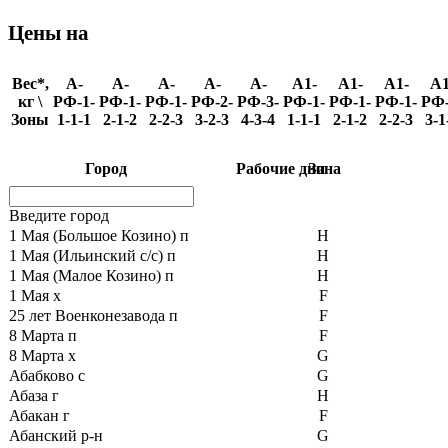
Цены на
Вес*,
A-
A-
A-
A-
A-
A1-
A1-
A1-
A1
кг \
РФ-1-
РФ-1-
РФ-1-
РФ-2-
РФ-3-
РФ-1-
РФ-1-
РФ-1-
РФ-
Зоны
1-1-1
2-1-2
2-2-3
3-2-3
4-3-4
1-1-1
2-1-2
2-2-3
3-1
Город
Рабочие дни
Зона
Введите город
1 Мая (Большое Козино) п
H
1 Мая (Ильинский с/с) п
H
1 Мая (Малое Козино) п
H
1 Мая х
F
25 лет Военконезавода п
F
8 Марта п
F
8 Марта х
G
Абабково с
G
Абаза г
H
Абакан г
F
Абанский р-н
G