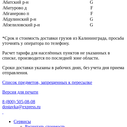
Абатский р-н
G
Абатурово д
F
Абганерово п
F
Абдулинский р-н
G
Абзелиловский р-н
G
Абинский р-н
F
Абрамиха (Смольковский с/
*
Срок и стоимость доставки грузов из Калининграда, просьба
H
с) д
уточнять у оператора по телефону.
Абросиха (Кумохинский с/
H
с) д
Расчет тарифа для населённых пунктов не указанных в
Авдеево (Кумохинский с/с)
списке, производится по последней зоне области.
H
д
Сроки доставки указаны в рабочих днях, без учета дня приема
Авиация х
F
отправления.
Авилов х
F
Агаповский р-н
G
Список предметов, запрещенных к пересылке
Агаренский п
F
Агидель г
G
Версия для печати
Аглос п
F
8 (800) 505-08-08
Агой с
F
dostavka@express.ru
Агрызский р-н
G
Агуй-Шапсуг аул
F
Агульский р-н
G
Сервисы
Адагум х
F
Расчитать стоимость