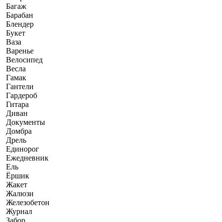
Багаж
Барабан
Блендер
Букет
Ваза
Варенье
Велосипед
Весла
Гамак
Гантели
Гардероб
Гитара
Диван
Документы
Домбра
Дрель
Единорог
Ежедневник
Ель
Ёршик
Жакет
Жалюзи
Железобетон
Журнал
Забор