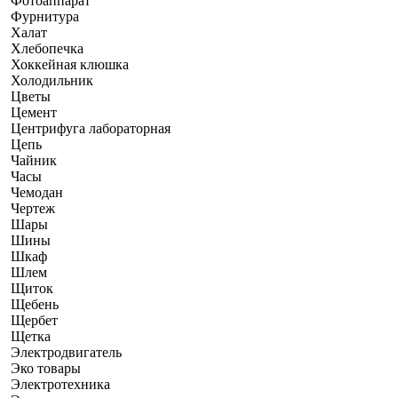
Фотоаппарат
Фурнитура
Халат
Хлебопечка
Хоккейная клюшка
Холодильник
Цветы
Цемент
Центрифуга лабораторная
Цепь
Чайник
Часы
Чемодан
Чертеж
Шары
Шины
Шкаф
Шлем
Щиток
Щебень
Щербет
Щетка
Электродвигатель
Эко товары
Электротехника