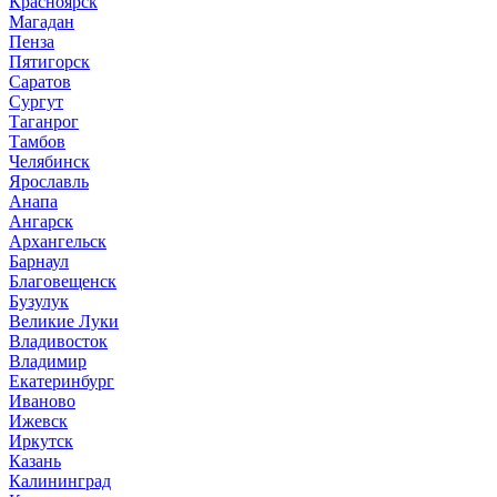
Красноярск
Магадан
Пенза
Пятигорск
Саратов
Сургут
Таганрог
Тамбов
Челябинск
Ярославль
Анапа
Ангарск
Архангельск
Барнаул
Благовещенск
Бузулук
Великие Луки
Владивосток
Владимир
Екатеринбург
Иваново
Ижевск
Иркутск
Казань
Калининград