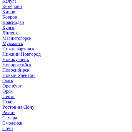
Калуга
Кемерово
Киров
Ковров
Краснодар
Курск
Липецк
Магнитогорск
Мурманск
Нижневартовск
Нижний Новгород
Новокузнецк
Новороссийск
Новосибирск
Новый Уренгой
Омск
Оренбург
Орск
Пермь
Псков
Ростов-на-Дону
Рязань
Самара
Смоленск
Сочи