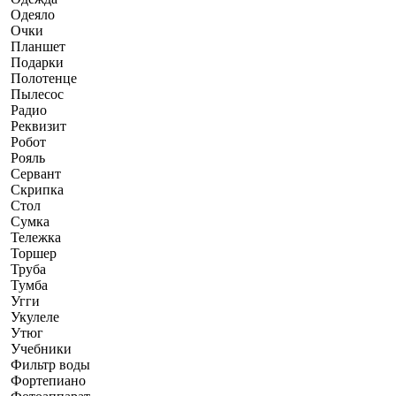
Одеяло
Очки
Планшет
Подарки
Полотенце
Пылесос
Радио
Реквизит
Робот
Рояль
Сервант
Скрипка
Стол
Сумка
Тележка
Торшер
Труба
Тумба
Угги
Укулеле
Утюг
Учебники
Фильтр воды
Фортепиано