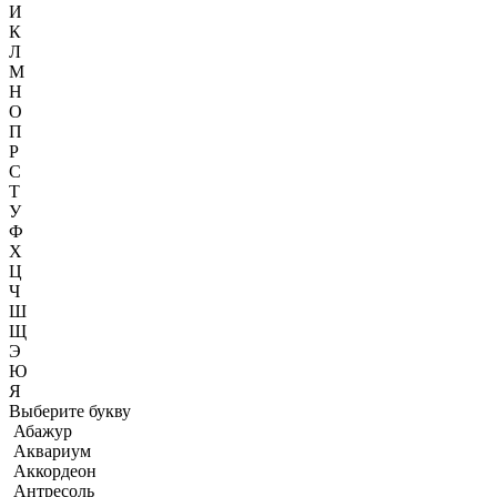
И
К
Л
М
Н
О
П
Р
С
Т
У
Ф
Х
Ц
Ч
Ш
Щ
Э
Ю
Я
Выберите букву
Абажур
Аквариум
Аккордеон
Антресоль