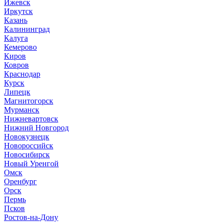
Ижевск
Иркутск
Казань
Калининград
Калуга
Кемерово
Киров
Ковров
Краснодар
Курск
Липецк
Магнитогорск
Мурманск
Нижневартовск
Нижний Новгород
Новокузнецк
Новороссийск
Новосибирск
Новый Уренгой
Омск
Оренбург
Орск
Пермь
Псков
Ростов-на-Дону