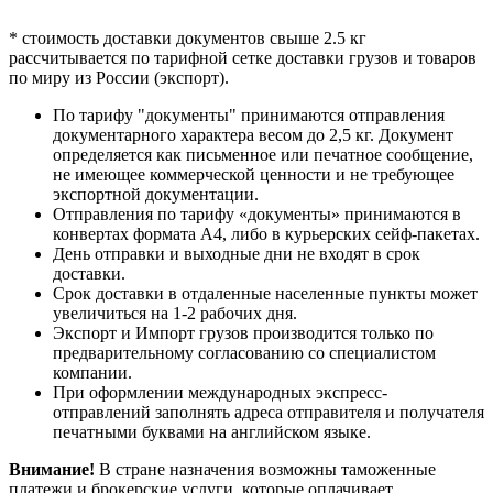
БАГАМСКИЕ ОСТРОВА
G
БАНГЛАДЕШ
F
* стоимость доставки документов свыше 2.5 кг
БАРБАДОС
G
рассчитывается по тарифной сетке доставки грузов и товаров
БАХРЕЙН
F
по миру из России (экспорт).
БЕЛИЗ
G
БЕЛЬГИЯ
B
По тарифу "документы" принимаются отправления
документарного характера весом до 2,5 кг. Документ
БЕНИН
G
определяется как письменное или печатное сообщение,
БЕРМУДСКИЕ ОСТРОВА
G
не имеющее коммерческой ценности и не требующее
БОЛГАРИЯ
C
экспортной документации.
БОЛИВИЯ
G
Отправления по тарифу «документы» принимаются в
БОСНИЯ И
конвертах формата А4, либо в курьерских сейф-пакетах.
C
ГЕРЦЕГОВИНА
День отправки и выходные дни не входят в срок
БОТСВАНА
G
доставки.
БРАЗИЛИЯ
G
Срок доставки в отдаленные населенные пункты может
БРИТАНСКИЕ
увеличиться на 1-2 рабочих дня.
G
ВИРГИНСКИЕ ОСТРОВА
Экспорт и Импорт грузов производится только по
БРУНЕЙ
F
предварительному согласованию со специалистом
компании.
БУРКИНА-ФАСО
G
При оформлении международных экспресс-
БУРУНДИ
G
отправлений заполнять адреса отправителя и получателя
БУТАН
F
печатными буквами на английском языке.
ВАНУАТУ
G
ВЕЛИКОБРИТАНИЯ
A
Внимание!
В стране назначения возможны таможенные
ВЕНГРИЯ
A
платежи и брокерские услуги, которые оплачивает