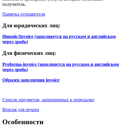
ВЕНЕСУЭЛА
G
получатель.
ВОСТОЧНЫЙ ТИМОР
G
Памятка отправителя
ВЬЕТНАМ
F
ГАБОН
G
Для юридических лиц:
ГАИТИ
G
ГАЙАНА
G
Инвойс/Invoice (заполняется на русском и английском
ГАМБИЯ
G
через дробь)
ГАНА
G
ГВАДЕЛУПА
G
Для физических лиц:
ГВАТЕМАЛА
G
ГВИНЕЯ
G
Proforma-invoice (заполняется на русском и английском
ГВИНЕЯ-БИСАУ
G
через дробь)
ГЕРМАНИЯ
A
ГЕРНСИ
C
Образец заполнения invoice
ГИБРАЛТАР
C
ГОЛЛАНДИЯ
B
(НИДЕРЛАНДЫ)
Список предметов, запрещенных к пересылке
Версия для печати
Особенности