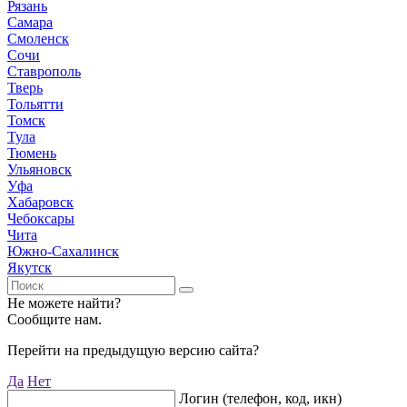
Рязань
Самара
Смоленск
Сочи
Ставрополь
Тверь
Тольятти
Томск
Тула
Тюмень
Ульяновск
Уфа
Хабаровск
Чебоксары
Чита
Южно-Сахалинск
Якутск
Не можете найти?
Сообщите нам.
Перейти на предыдущую версию сайта?
Да
Нет
Логин (телефон, код, икн)