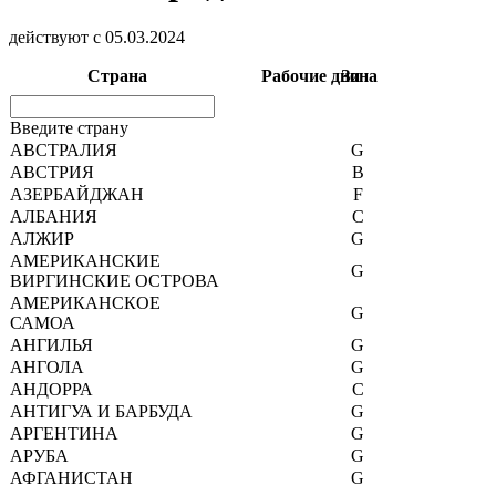
действуют с 05.03.2024
Страна
Рабочие дни
Зона
Введите страну
АВСТРАЛИЯ
G
АВСТРИЯ
B
АЗЕРБАЙДЖАН
F
АЛБАНИЯ
C
АЛЖИР
G
АМЕРИКАНСКИЕ
G
ВИРГИНСКИЕ ОСТРОВА
АМЕРИКАНСКОЕ
G
САМОА
АНГИЛЬЯ
G
АНГОЛА
G
АНДОРРА
C
АНТИГУА И БАРБУДА
G
АРГЕНТИНА
G
АРУБА
G
АФГАНИСТАН
G