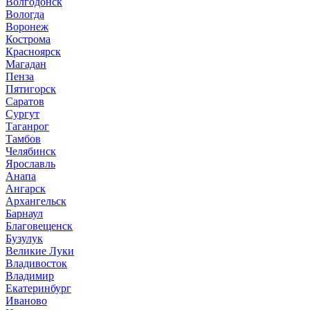
Волгодонск
Вологда
Воронеж
Кострома
Красноярск
Магадан
Пенза
Пятигорск
Саратов
Сургут
Таганрог
Тамбов
Челябинск
Ярославль
Анапа
Ангарск
Архангельск
Барнаул
Благовещенск
Бузулук
Великие Луки
Владивосток
Владимир
Екатеринбург
Иваново