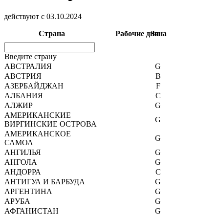
действуют с 03.10.2024
Страна
Рабочие дни
Зона
Введите страну
АВСТРАЛИЯ
G
АВСТРИЯ
B
АЗЕРБАЙДЖАН
F
АЛБАНИЯ
C
АЛЖИР
G
АМЕРИКАНСКИЕ
G
ВИРГИНСКИЕ ОСТРОВА
АМЕРИКАНСКОЕ
G
САМОА
АНГИЛЬЯ
G
АНГОЛА
G
АНДОРРА
C
АНТИГУА И БАРБУДА
G
АРГЕНТИНА
G
АРУБА
G
АФГАНИСТАН
G