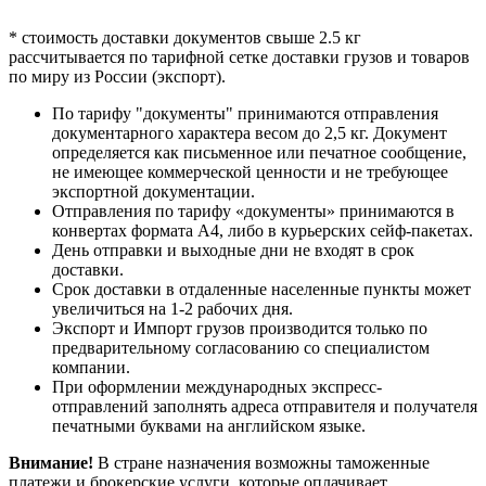
БАГАМСКИЕ ОСТРОВА
G
БАНГЛАДЕШ
F
* стоимость доставки документов свыше 2.5 кг
БАРБАДОС
G
рассчитывается по тарифной сетке доставки грузов и товаров
БАХРЕЙН
F
по миру из России (экспорт).
БЕЛИЗ
G
БЕЛЬГИЯ
B
По тарифу "документы" принимаются отправления
документарного характера весом до 2,5 кг. Документ
БЕНИН
G
определяется как письменное или печатное сообщение,
БЕРМУДСКИЕ ОСТРОВА
G
не имеющее коммерческой ценности и не требующее
БОЛГАРИЯ
C
экспортной документации.
БОЛИВИЯ
G
Отправления по тарифу «документы» принимаются в
БОСНИЯ И
конвертах формата А4, либо в курьерских сейф-пакетах.
C
ГЕРЦЕГОВИНА
День отправки и выходные дни не входят в срок
БОТСВАНА
G
доставки.
БРАЗИЛИЯ
G
Срок доставки в отдаленные населенные пункты может
БРИТАНСКИЕ
увеличиться на 1-2 рабочих дня.
G
ВИРГИНСКИЕ ОСТРОВА
Экспорт и Импорт грузов производится только по
БРУНЕЙ
F
предварительному согласованию со специалистом
компании.
БУРКИНА-ФАСО
G
При оформлении международных экспресс-
БУРУНДИ
G
отправлений заполнять адреса отправителя и получателя
БУТАН
F
печатными буквами на английском языке.
ВАНУАТУ
G
ВЕЛИКОБРИТАНИЯ
A
Внимание!
В стране назначения возможны таможенные
ВЕНГРИЯ
A
платежи и брокерские услуги, которые оплачивает