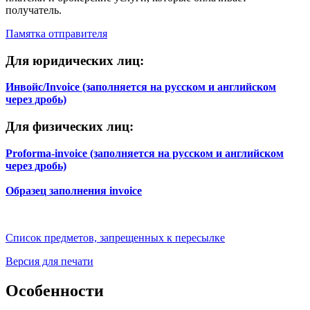
ВЕНЕСУЭЛА
G
получатель.
ВОСТОЧНЫЙ ТИМОР
G
Памятка отправителя
ВЬЕТНАМ
F
ГАБОН
G
Для юридических лиц:
ГАИТИ
G
ГАЙАНА
G
Инвойс/Invoice (заполняется на русском и английском
ГАМБИЯ
G
через дробь)
ГАНА
G
ГВАДЕЛУПА
G
Для физических лиц:
ГВАТЕМАЛА
G
ГВИНЕЯ
G
Proforma-invoice (заполняется на русском и английском
ГВИНЕЯ-БИСАУ
G
через дробь)
ГЕРМАНИЯ
A
ГЕРНСИ
C
Образец заполнения invoice
ГИБРАЛТАР
C
ГОЛЛАНДИЯ
B
(НИДЕРЛАНДЫ)
Список предметов, запрещенных к пересылке
Версия для печати
Особенности