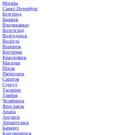
Москва
Санкт-Петербург
Белгород
Бишкек
Владикавказ
Волгоград
Волгодонск
Вологда
Воронеж
Кострома
Красноярск
Магадан
Пенза
Пятигорск
Саратов
Сургут
Таганрог
Тамбов
Челябинск
Ярославль
Анапа
Ангарск
Архангельск
Барнаул
Благовещенск