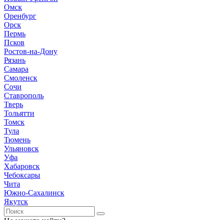
Омск
Оренбург
Орск
Пермь
Псков
Ростов-на-Дону
Рязань
Самара
Смоленск
Сочи
Ставрополь
Тверь
Тольятти
Томск
Тула
Тюмень
Ульяновск
Уфа
Хабаровск
Чебоксары
Чита
Южно-Сахалинск
Якутск