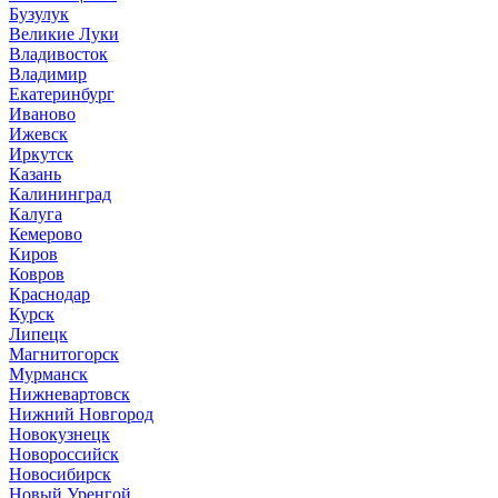
Бузулук
Великие Луки
Владивосток
Владимир
Екатеринбург
Иваново
Ижевск
Иркутск
Казань
Калининград
Калуга
Кемерово
Киров
Ковров
Краснодар
Курск
Липецк
Магнитогорск
Мурманск
Нижневартовск
Нижний Новгород
Новокузнецк
Новороссийск
Новосибирск
Новый Уренгой