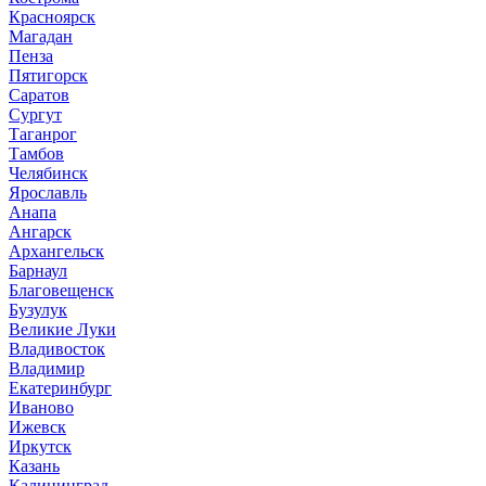
Красноярск
Магадан
Пенза
Пятигорск
Саратов
Сургут
Таганрог
Тамбов
Челябинск
Ярославль
Анапа
Ангарск
Архангельск
Барнаул
Благовещенск
Бузулук
Великие Луки
Владивосток
Владимир
Екатеринбург
Иваново
Ижевск
Иркутск
Казань
Калининград