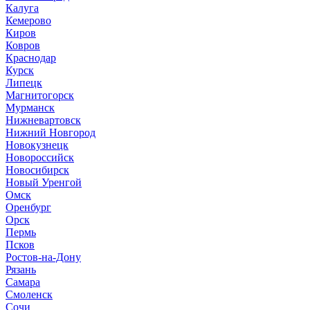
Калуга
Кемерово
Киров
Ковров
Краснодар
Курск
Липецк
Магнитогорск
Мурманск
Нижневартовск
Нижний Новгород
Новокузнецк
Новороссийск
Новосибирск
Новый Уренгой
Омск
Оренбург
Орск
Пермь
Псков
Ростов-на-Дону
Рязань
Самара
Смоленск
Сочи