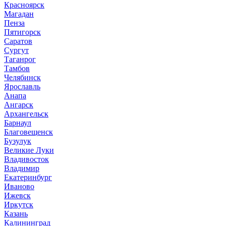
Красноярск
Магадан
Пенза
Пятигорск
Саратов
Сургут
Таганрог
Тамбов
Челябинск
Ярославль
Анапа
Ангарск
Архангельск
Барнаул
Благовещенск
Бузулук
Великие Луки
Владивосток
Владимир
Екатеринбург
Иваново
Ижевск
Иркутск
Казань
Калининград