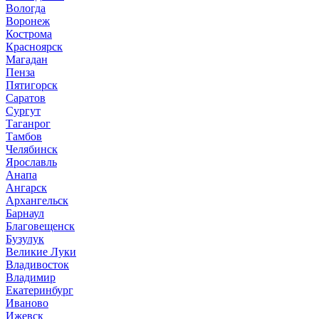
Вологда
Воронеж
Кострома
Красноярск
Магадан
Пенза
Пятигорск
Саратов
Сургут
Таганрог
Тамбов
Челябинск
Ярославль
Анапа
Ангарск
Архангельск
Барнаул
Благовещенск
Бузулук
Великие Луки
Владивосток
Владимир
Екатеринбург
Иваново
Ижевск