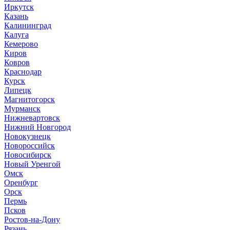
Иркутск
Казань
Калининград
Калуга
Кемерово
Киров
Ковров
Краснодар
Курск
Липецк
Магнитогорск
Мурманск
Нижневартовск
Нижний Новгород
Новокузнецк
Новороссийск
Новосибирск
Новый Уренгой
Омск
Оренбург
Орск
Пермь
Псков
Ростов-на-Дону
Рязань