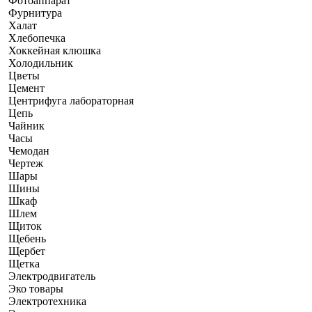
Фотоаппарат
Фурнитура
Халат
Хлебопечка
Хоккейная клюшка
Холодильник
Цветы
Цемент
Центрифуга лабораторная
Цепь
Чайник
Часы
Чемодан
Чертеж
Шары
Шины
Шкаф
Шлем
Щиток
Щебень
Щербет
Щетка
Электродвигатель
Эко товары
Электротехника