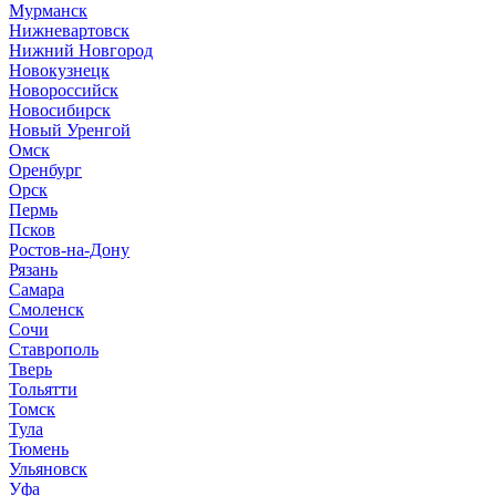
Мурманск
Нижневартовск
Нижний Новгород
Новокузнецк
Новороссийск
Новосибирск
Новый Уренгой
Омск
Оренбург
Орск
Пермь
Псков
Ростов-на-Дону
Рязань
Самара
Смоленск
Сочи
Ставрополь
Тверь
Тольятти
Томск
Тула
Тюмень
Ульяновск
Уфа