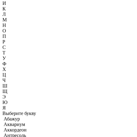
И
К
Л
М
Н
О
П
Р
С
Т
У
Ф
Х
Ц
Ч
Ш
Щ
Э
Ю
Я
Выберите букву
Абажур
Аквариум
Аккордеон
Антресоль