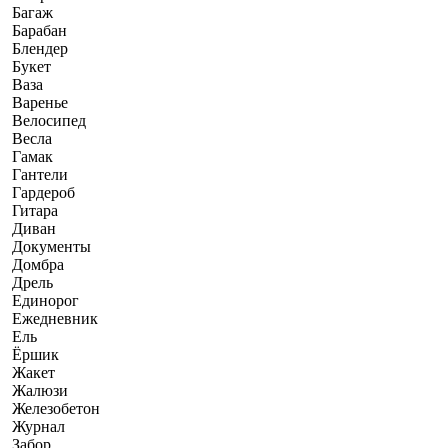
Багаж
Барабан
Блендер
Букет
Ваза
Варенье
Велосипед
Весла
Гамак
Гантели
Гардероб
Гитара
Диван
Документы
Домбра
Дрель
Единорог
Ежедневник
Ель
Ёршик
Жакет
Жалюзи
Железобетон
Журнал
Забор