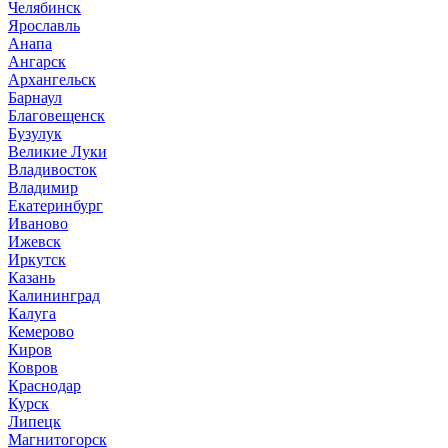
Челябинск
Ярославль
Анапа
Ангарск
Архангельск
Барнаул
Благовещенск
Бузулук
Великие Луки
Владивосток
Владимир
Екатеринбург
Иваново
Ижевск
Иркутск
Казань
Калининград
Калуга
Кемерово
Киров
Ковров
Краснодар
Курск
Липецк
Магнитогорск