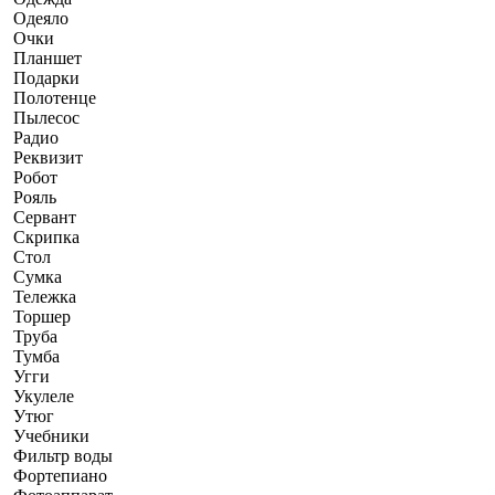
Одеяло
Очки
Планшет
Подарки
Полотенце
Пылесос
Радио
Реквизит
Робот
Рояль
Сервант
Скрипка
Стол
Сумка
Тележка
Торшер
Труба
Тумба
Угги
Укулеле
Утюг
Учебники
Фильтр воды
Фортепиано