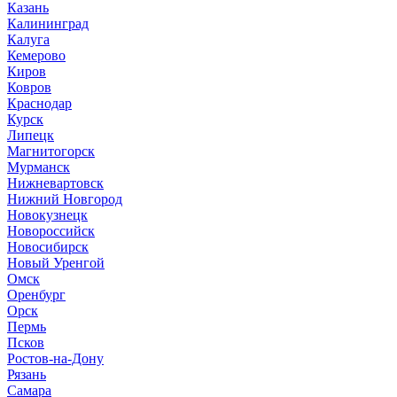
Казань
Калининград
Калуга
Кемерово
Киров
Ковров
Краснодар
Курск
Липецк
Магнитогорск
Мурманск
Нижневартовск
Нижний Новгород
Новокузнецк
Новороссийск
Новосибирск
Новый Уренгой
Омск
Оренбург
Орск
Пермь
Псков
Ростов-на-Дону
Рязань
Самара