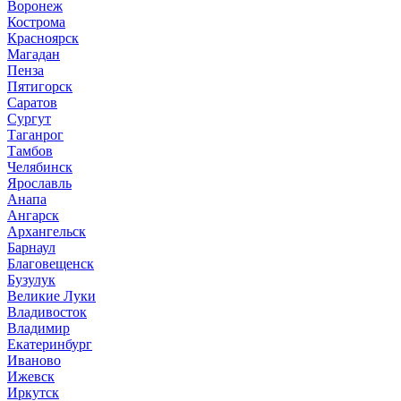
Воронеж
Кострома
Красноярск
Магадан
Пенза
Пятигорск
Саратов
Сургут
Таганрог
Тамбов
Челябинск
Ярославль
Анапа
Ангарск
Архангельск
Барнаул
Благовещенск
Бузулук
Великие Луки
Владивосток
Владимир
Екатеринбург
Иваново
Ижевск
Иркутск