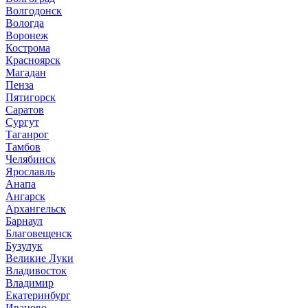
Волгодонск
Вологда
Воронеж
Кострома
Красноярск
Магадан
Пенза
Пятигорск
Саратов
Сургут
Таганрог
Тамбов
Челябинск
Ярославль
Анапа
Ангарск
Архангельск
Барнаул
Благовещенск
Бузулук
Великие Луки
Владивосток
Владимир
Екатеринбург
Иваново