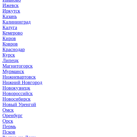
Ижевск
Иркутск
Казань
Калининград
Калуга
Кемерово
Киров
Ковров
Краснодар
Курск
Липецк
Магнитогорск
Мурманск
Нижневартовск
Нижний Новгород
Новокузнецк
Новороссийск
Новосибирск
Новый Уренгой
Омск
Оренбург
Орск
Пермь
Псков