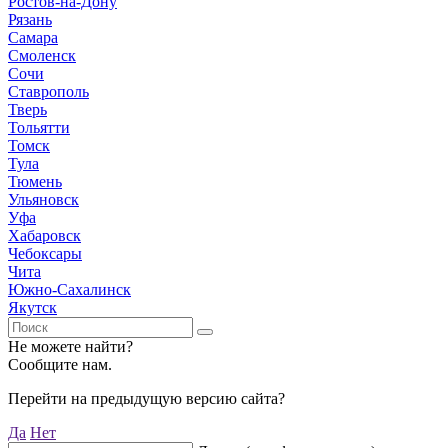
Ростов-на-Дону
Рязань
Самара
Смоленск
Сочи
Ставрополь
Тверь
Тольятти
Томск
Тула
Тюмень
Ульяновск
Уфа
Хабаровск
Чебоксары
Чита
Южно-Сахалинск
Якутск
Не можете найти?
Сообщите нам.
Перейти на предыдущую версию сайта?
Да
Нет