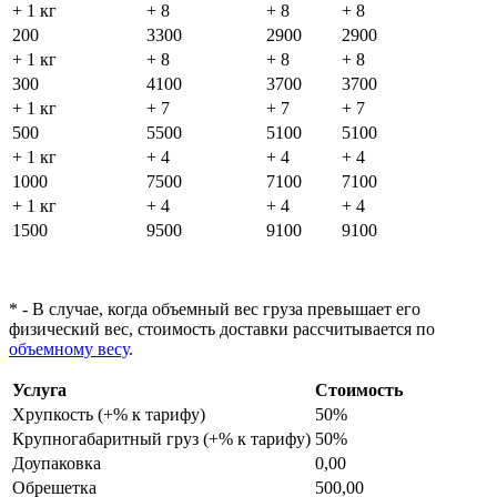
+ 1 кг
+ 8
+ 8
+ 8
200
3300
2900
2900
+ 1 кг
+ 8
+ 8
+ 8
300
4100
3700
3700
+ 1 кг
+ 7
+ 7
+ 7
500
5500
5100
5100
+ 1 кг
+ 4
+ 4
+ 4
1000
7500
7100
7100
+ 1 кг
+ 4
+ 4
+ 4
1500
9500
9100
9100
* - В случае, когда объемный вес груза превышает его
физический вес, стоимость доставки рассчитывается по
объемному весу
.
Услуга
Стоимость
Хрупкость (+% к тарифу)
50%
Крупногабаритный груз (+% к тарифу)
50%
Доупаковка
0,00
Обрешетка
500,00