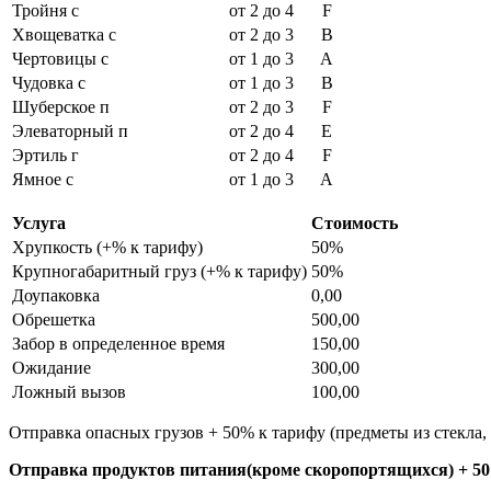
Тройня с
от 2 до 4
F
Хвощеватка с
от 2 до 3
B
Чертовицы с
от 1 до 3
A
Чудовка с
от 1 до 3
B
Шуберское п
от 2 до 3
F
Элеваторный п
от 2 до 4
E
Эртиль г
от 2 до 4
F
Ямное с
от 1 до 3
A
Услуга
Стоимость
Хрупкость (+% к тарифу)
50%
Крупногабаритный груз (+% к тарифу)
50%
Доупаковка
0,00
Обрешетка
500,00
Забор в определенное время
150,00
Ожидание
300,00
Ложный вызов
100,00
Отправка опасных грузов + 50% к тарифу (предметы из стекла
Отправка продуктов питания(кроме скоропортящихся) + 50