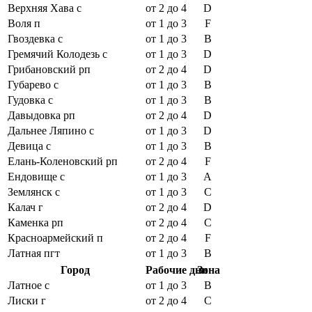
Верхняя Хава с
от 2 до 4
D
Воля п
от 1 до 3
F
Гвоздевка с
от 1 до 3
B
Гремячий Колодезь с
от 1 до 3
D
Грибановский рп
от 2 до 4
D
Губарево с
от 1 до 3
B
Гудовка с
от 1 до 3
B
Давыдовка рп
от 2 до 4
D
Дальнее Ляпино с
от 1 до 3
D
Девица с
от 1 до 3
B
Елань-Коленовский рп
от 2 до 4
F
Ендовище с
от 1 до 3
A
Землянск с
от 1 до 3
C
Калач г
от 2 до 4
D
Каменка рп
от 2 до 4
C
Красноармейский п
от 2 до 4
F
Латная пгт
от 1 до 3
B
Город
Рабочие дни
Зона
Латное с
от 1 до 3
B
Лиски г
от 2 до 4
C