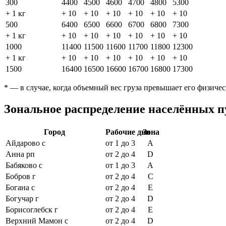
300
4400
4500
4600
4700
4800
5300
+ 1 кг
+ 10
+ 10
+ 10
+ 10
+ 10
+ 10
500
6400
6500
6600
6700
6800
7300
+ 1 кг
+ 10
+ 10
+ 10
+ 10
+ 10
+ 10
1000
11400
11500
11600
11700
11800
12300
+ 1 кг
+ 10
+ 10
+ 10
+ 10
+ 10
+ 10
1500
16400
16500
16600
16700
16800
17300
* — в случае, когда объемный вес груза превышает его физиче
Зональное распределение населённых п
Город
Рабочие дни
Зона
Айдарово с
от 1 до 3
A
Анна рп
от 2 до 4
D
Бабяково с
от 1 до 3
A
Бобров г
от 2 до 4
C
Богана с
от 2 до 4
E
Богучар г
от 2 до 4
D
Борисоглебск г
от 2 до 4
E
Верхний Мамон с
от 2 до 4
D