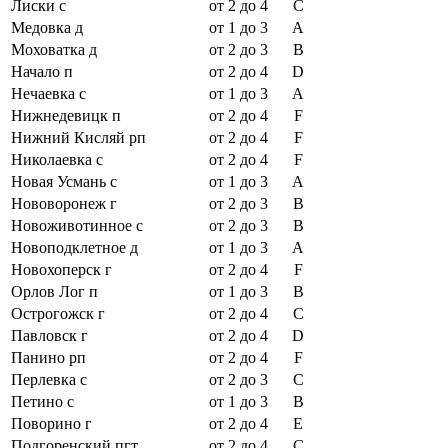
Лиски с
от 2 до 4
C
Медовка д
от 1 до 3
A
Моховатка д
от 2 до 3
B
Начало п
от 2 до 4
D
Нечаевка с
от 1 до 3
A
Нижнедевицк п
от 2 до 4
F
Нижний Кисляй рп
от 2 до 4
F
Николаевка с
от 2 до 4
F
Новая Усмань с
от 1 до 3
A
Нововоронеж г
от 2 до 3
B
Новоживотинное с
от 2 до 3
B
Новоподклетное д
от 1 до 3
A
Новохоперск г
от 2 до 4
F
Орлов Лог п
от 1 до 3
B
Острогожск г
от 2 до 4
C
Павловск г
от 2 до 4
D
Панино рп
от 2 до 4
F
Перлевка с
от 2 до 3
C
Петино с
от 1 до 3
B
Поворино г
от 2 до 4
E
Подгоренский пгт
от 2 до 4
C