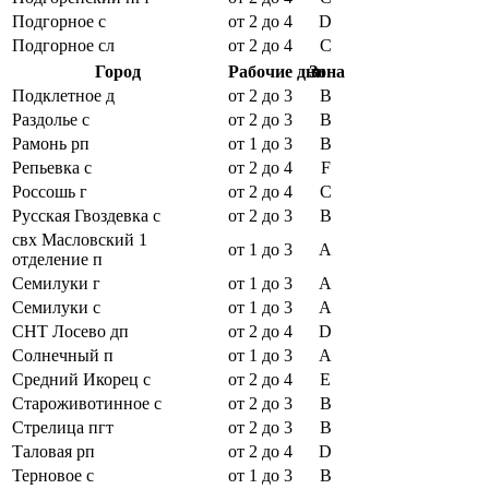
Подгорное с
от 2 до 4
D
Подгорное сл
от 2 до 4
C
Город
Рабочие дни
Зона
Подклетное д
от 2 до 3
B
Раздолье с
от 2 до 3
B
Рамонь рп
от 1 до 3
B
Репьевка с
от 2 до 4
F
Россошь г
от 2 до 4
C
Русская Гвоздевка с
от 2 до 3
B
свх Масловский 1
от 1 до 3
A
отделение п
Семилуки г
от 1 до 3
A
Семилуки с
от 1 до 3
A
СНТ Лосево дп
от 2 до 4
D
Солнечный п
от 1 до 3
A
Средний Икорец с
от 2 до 4
E
Староживотинное с
от 2 до 3
B
Стрелица пгт
от 2 до 3
B
Таловая рп
от 2 до 4
D
Терновое с
от 1 до 3
B