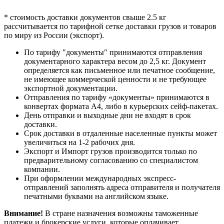
БАГАМСКИЕ ОСТРОВА
G
БАНГЛАДЕШ
F
* стоимость доставки документов свыше 2.5 кг
БАРБАДОС
G
рассчитывается по тарифной сетке доставки грузов и товаров
БАХРЕЙН
F
по миру из России (экспорт).
БЕЛИЗ
G
БЕЛЬГИЯ
B
По тарифу "документы" принимаются отправления
документарного характера весом до 2,5 кг. Документ
БЕНИН
G
определяется как письменное или печатное сообщение,
БЕРМУДСКИЕ ОСТРОВА
G
не имеющее коммерческой ценности и не требующее
БОЛГАРИЯ
C
экспортной документации.
БОЛИВИЯ
G
Отправления по тарифу «документы» принимаются в
БОСНИЯ И
конвертах формата А4, либо в курьерских сейф-пакетах.
C
ГЕРЦЕГОВИНА
День отправки и выходные дни не входят в срок
БОТСВАНА
G
доставки.
БРАЗИЛИЯ
G
Срок доставки в отдаленные населенные пункты может
БРИТАНСКИЕ
увеличиться на 1-2 рабочих дня.
G
ВИРГИНСКИЕ ОСТРОВА
Экспорт и Импорт грузов производится только по
БРУНЕЙ
F
предварительному согласованию со специалистом
компании.
БУРКИНА-ФАСО
G
При оформлении международных экспресс-
БУРУНДИ
G
отправлений заполнять адреса отправителя и получателя
БУТАН
F
печатными буквами на английском языке.
ВАНУАТУ
G
ВЕЛИКОБРИТАНИЯ
A
Внимание!
В стране назначения возможны таможенные
ВЕНГРИЯ
A
платежи и брокерские услуги, которые оплачивает