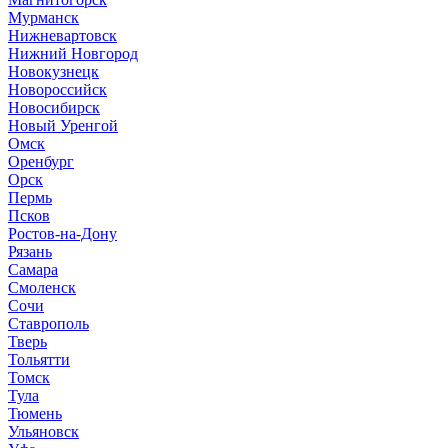
Мурманск
Нижневартовск
Нижний Новгород
Новокузнецк
Новороссийск
Новосибирск
Новый Уренгой
Омск
Оренбург
Орск
Пермь
Псков
Ростов-на-Дону
Рязань
Самара
Смоленск
Сочи
Ставрополь
Тверь
Тольятти
Томск
Тула
Тюмень
Ульяновск