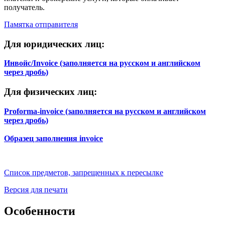
ВЕНЕСУЭЛА
G
получатель.
ВОСТОЧНЫЙ ТИМОР
G
Памятка отправителя
ВЬЕТНАМ
F
ГАБОН
G
Для юридических лиц:
ГАИТИ
G
ГАЙАНА
G
Инвойс/Invoice (заполняется на русском и английском
ГАМБИЯ
G
через дробь)
ГАНА
G
ГВАДЕЛУПА
G
Для физических лиц:
ГВАТЕМАЛА
G
ГВИНЕЯ
G
Proforma-invoice (заполняется на русском и английском
ГВИНЕЯ-БИСАУ
G
через дробь)
ГЕРМАНИЯ
A
ГЕРНСИ
C
Образец заполнения invoice
ГИБРАЛТАР
C
ГОЛЛАНДИЯ
B
(НИДЕРЛАНДЫ)
Список предметов, запрещенных к пересылке
Версия для печати
Особенности