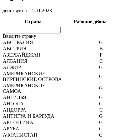
действуют с 15.11.2023
Страна
Рабочие дни
Зона
Введите страну
АВСТРАЛИЯ
G
АВСТРИЯ
B
АЗЕРБАЙДЖАН
F
АЛБАНИЯ
C
АЛЖИР
G
АМЕРИКАНСКИЕ
G
ВИРГИНСКИЕ ОСТРОВА
АМЕРИКАНСКОЕ
G
САМОА
АНГИЛЬЯ
G
АНГОЛА
G
АНДОРРА
C
АНТИГУА И БАРБУДА
G
АРГЕНТИНА
G
АРУБА
G
АФГАНИСТАН
G