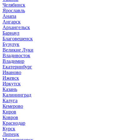
Челябинск
Ярославль
Анапа
Ангарск
Архангельск
Барнаул
Благовещенск
Бузулук
Великие Луки
Владивосток
Владимир
Екатеринбург
Иваново
Ижевск
Иркутск
Казань
Калининград
Калуга
Кемерово
Киров
Ковров
Краснодар
Курск
Липецк
Магнитогорск