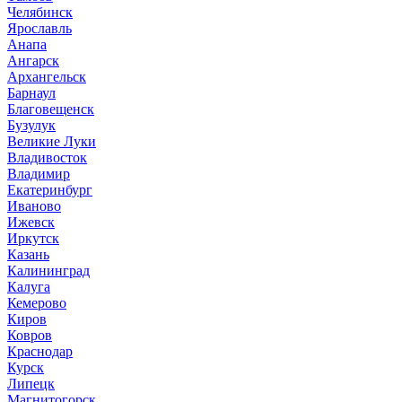
Челябинск
Ярославль
Анапа
Ангарск
Архангельск
Барнаул
Благовещенск
Бузулук
Великие Луки
Владивосток
Владимир
Екатеринбург
Иваново
Ижевск
Иркутск
Казань
Калининград
Калуга
Кемерово
Киров
Ковров
Краснодар
Курск
Липецк
Магнитогорск