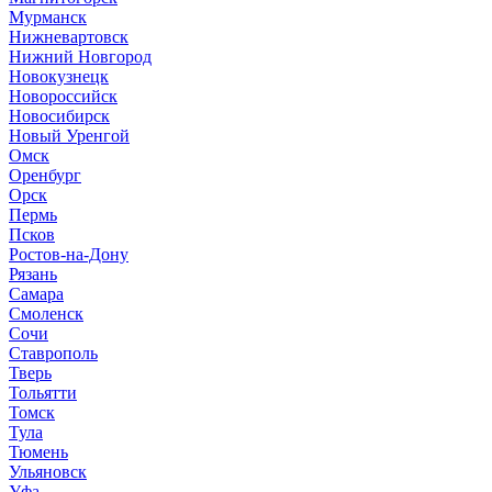
Мурманск
Нижневартовск
Нижний Новгород
Новокузнецк
Новороссийск
Новосибирск
Новый Уренгой
Омск
Оренбург
Орск
Пермь
Псков
Ростов-на-Дону
Рязань
Самара
Смоленск
Сочи
Ставрополь
Тверь
Тольятти
Томск
Тула
Тюмень
Ульяновск
Уфа