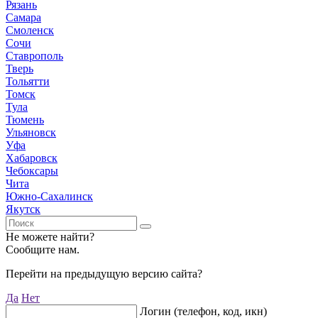
Рязань
Самара
Смоленск
Сочи
Ставрополь
Тверь
Тольятти
Томск
Тула
Тюмень
Ульяновск
Уфа
Хабаровск
Чебоксары
Чита
Южно-Сахалинск
Якутск
Не можете найти?
Сообщите нам.
Перейти на предыдущую версию сайта?
Да
Нет
Логин (телефон, код, икн)