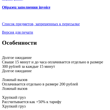
ГЕРМАНИЯ
A
ГЕРНСИ
C
Образец заполнения invoice
ГИБРАЛТАР
C
ГОЛЛАНДИЯ
B
(НИДЕРЛАНДЫ)
Список предметов, запрещенных к пересылке
Версия для печати
Особенности
Долгое ожидание
Свыше 15 минут и до часа оплачивается отдельно в размере
300 рублей за каждые 15 минут
Долгое ожидание
Ложный вызов
Оплачивается отдельно в размере 200 рублей
Ложный вызов
Хрупкий груз
Рассчитывается как +50% к тарифу
Хрупкий груз