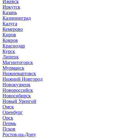
Ижевск
Иркутск
Казань
Калининград
Калуга
Кемерово
Киров
Ковров
Краснодар
Курск
Липецк
Магнитогорск
Мурманск
Нижневартовск
Нижний Новгород
Новокузнецк
Новороссийск
Новосибирск
Новый Уренгой
Омск
Оренбург
Орск
Пермь
Псков
Ростов-на-Дону