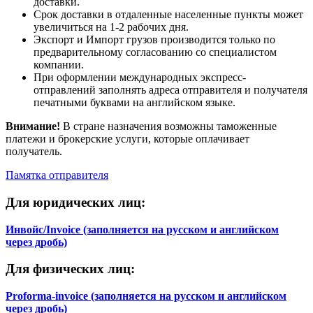
доставки.
БРАЗИЛИЯ
G
Срок доставки в отдаленные населенные пункты может
БРИТАНСКИЕ
увеличиться на 1-2 рабочих дня.
G
ВИРГИНСКИЕ ОСТРОВА
Экспорт и Импорт грузов производится только по
БРУНЕЙ
F
предварительному согласованию со специалистом
компании.
БУРКИНА-ФАСО
G
При оформлении международных экспресс-
БУРУНДИ
G
отправлений заполнять адреса отправителя и получателя
БУТАН
F
печатными буквами на английском языке.
ВАНУАТУ
G
ВЕЛИКОБРИТАНИЯ
A
Внимание!
В стране назначения возможны таможенные
ВЕНГРИЯ
A
платежи и брокерские услуги, которые оплачивает
ВЕНЕСУЭЛА
G
получатель.
ВОСТОЧНЫЙ ТИМОР
G
Памятка отправителя
ВЬЕТНАМ
F
ГАБОН
G
Для юридических лиц:
ГАИТИ
G
ГАЙАНА
G
Инвойс/Invoice (заполняется на русском и английском
ГАМБИЯ
G
через дробь)
ГАНА
G
ГВАДЕЛУПА
G
Для физических лиц:
ГВАТЕМАЛА
G
ГВИНЕЯ
G
Proforma-invoice (заполняется на русском и английском
ГВИНЕЯ-БИСАУ
G
через дробь)