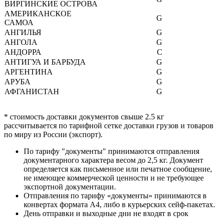
ВИРГИНСКИЕ ОСТРОВА
АМЕРИКАНСКОЕ
G
САМОА
АНГИЛЬЯ
G
АНГОЛА
G
АНДОРРА
C
АНТИГУА И БАРБУДА
G
АРГЕНТИНА
G
АРУБА
G
АФГАНИСТАН
G
БАГАМСКИЕ ОСТРОВА
G
БАНГЛАДЕШ
F
* стоимость доставки документов свыше 2.5 кг
БАРБАДОС
G
рассчитывается по тарифной сетке доставки грузов и товаров
БАХРЕЙН
F
по миру из России (экспорт).
БЕЛИЗ
G
БЕЛЬГИЯ
B
По тарифу "документы" принимаются отправления
документарного характера весом до 2,5 кг. Документ
БЕНИН
G
определяется как письменное или печатное сообщение,
БЕРМУДСКИЕ ОСТРОВА
G
не имеющее коммерческой ценности и не требующее
БОЛГАРИЯ
C
экспортной документации.
БОЛИВИЯ
G
Отправления по тарифу «документы» принимаются в
БОСНИЯ И
конвертах формата А4, либо в курьерских сейф-пакетах.
C
ГЕРЦЕГОВИНА
День отправки и выходные дни не входят в срок
БОТСВАНА
G