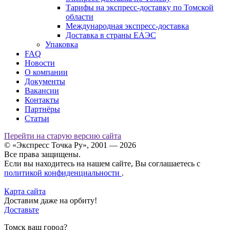
Аксубаевский р-н
G
Тарифы на экспресс-доставку по Томской
области
Актанышский р-н
G
Международная экспресс-доставка
Акушинский р-н
G
Доставка в страны ЕАЭС
Акшинский р-н
H
Упаковка
FAQ
Новости
О компании
Документы
Вакансии
Контакты
Партнёры
Статьи
Перейти на старую версию сайта
© «Экспресс Точка Ру», 2001 — 2026
Все права защищены.
Если вы находитесь на нашем сайте, Вы соглашаетесь с
политикой конфиденциальности
.
Карта сайта
Доставим даже на орбиту!
Доставьте
Томск ваш город?