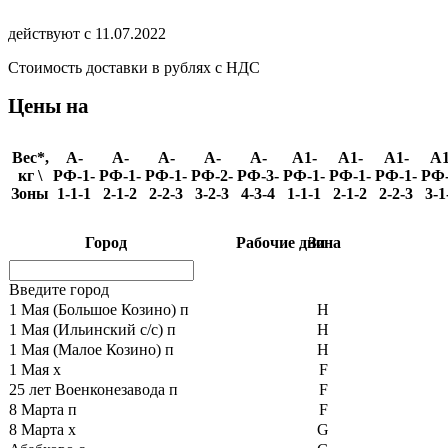
действуют с 11.07.2022
Стоимость доставки в рублях с НДС
Цены на
Вес*,
A-
A-
A-
A-
A-
A1-
A1-
A1-
A1
кг \
РФ-1-
РФ-1-
РФ-1-
РФ-2-
РФ-3-
РФ-1-
РФ-1-
РФ-1-
РФ-
Зоны
1-1-1
2-1-2
2-2-3
3-2-3
4-3-4
1-1-1
2-1-2
2-2-3
3-1
Город
Рабочие дни
Зона
Введите город
1 Мая (Большое Козино) п
H
1 Мая (Ильинский с/с) п
H
1 Мая (Малое Козино) п
H
1 Мая х
F
25 лет Военконезавода п
F
8 Марта п
F
8 Марта х
G