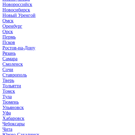
Новороссийск
Новосибирск
Новый Уренгой
Омск
Оренбург
Орск
Пермь
Псков
Ростов-на-Дону
Рязань
Самара
Смоленск
Сочи
Ставрополь
Тверь
Тольятти
Томск
Тула
Тюмень
Ульяновск
Уфа
Хабаровск
Чебоксары
Чита
Южно-Сахалинск