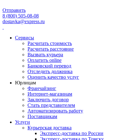
Агрызский р-н
G
Агуй-Шапсуг аул
F
Отправить
Агульский р-н
G
8 (800) 505-08-08
Адагум х
F
dostavka@express.ru
Адамовский р-н
G
Адлер г
D
Сервисы
Адыге-Хабльский р-н
G
Расчитать стоимость
Адыгейск г
C
Расчитать расстояние
Азнакаевский р-н
G
Вызвать курьера
Азов г
D
Оплатить online
Азовская ст-ца
F
Банковский перевод
Азовский Немецкий
Отследить должника
H
Национальный р-н
Оценить качество услуг
Юрлицам
Акбулакский р-н
G
Франчайзинг
Аккерменка х
F
Интернет-магазинам
Аксай г
C
Заключить договор
Аксенов х
F
Стать представителем
Аксеново (Смиркинский с/
Автоматизировать работу
H
с) д
Поставщикам
Аксеново д
G
Услуги
Аксентис (Мошковский с/с)
Курьерская доставка
H
п
Экспресс-доставка по России
Аксентьево д
F
Экспресс-доставка по Томску