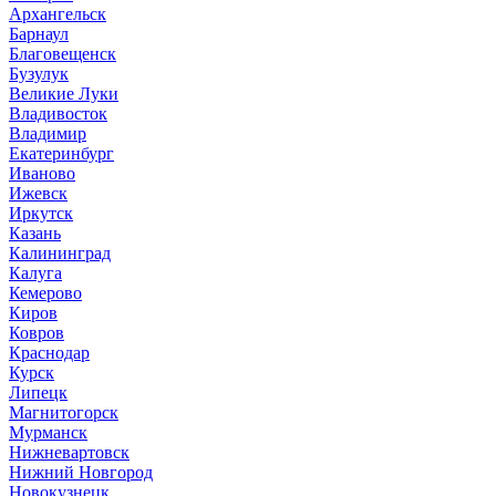
Архангельск
Барнаул
Благовещенск
Бузулук
Великие Луки
Владивосток
Владимир
Екатеринбург
Иваново
Ижевск
Иркутск
Казань
Калининград
Калуга
Кемерово
Киров
Ковров
Краснодар
Курск
Липецк
Магнитогорск
Мурманск
Нижневартовск
Нижний Новгород
Новокузнецк