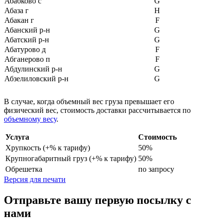
Абабково с
G
Абаза г
H
Абакан г
F
Абанский р-н
G
Абатский р-н
G
Абатурово д
F
Абганерово п
F
Абдулинский р-н
G
Абзелиловский р-н
G
Абинский р-н
F
Абрамиха (Смольковский с/
В случае, когда объемный вес груза превышает его
H
с) д
физический вес, стоимость доставки рассчитывается по
Абросиха (Кумохинский с/
объемному весу
.
H
с) д
Авдеево (Кумохинский с/с)
Услуга
Стоимость
H
д
Хрупкость (+% к тарифу)
50%
Авиация х
F
Крупногабаритный груз (+% к тарифу)
50%
Авилов х
F
Обрешетка
по запросу
Агаповский р-н
G
Версия для печати
Агаренский п
F
Агидель г
G
Отправьте вашу первую посылку с
Аглос п
F
нами
Агой с
F